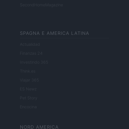
SecondHomeMagazine
SPAGNA E AMERICA LATINA
Actualidad
Finanzas 24
Investindo 365
Think.es
Viajar 365
ES Newz
Pet Story
Encocina
NORD AMERICA