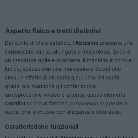
Aspetto fisico e tratti distintivi
Dal punto di vista estetico, l’
Abissino
presenta una
corporatura snella, allungata e muscolosa, tipica di
un predatore agile e scattante. Il mantello è corto e
lucido, spesso con una marcatura a ticked che
crea un effetto di sfumatura sul pelo. Gli occhi
grandi e a mandorla gli conferiscono
un’espressione vivace e attenta; questi elementi
contribuiscono al famoso
portamento regale
della
razza, che si muove con eleganza e sicurezza.
Caratteristiche funzionali