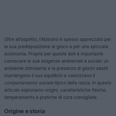
Oltre all’aspetto, l’Abissino è spesso apprezzato per
la sua predisposizione al gioco e per una spiccata
autonomia. Proprio per queste doti è importante
conoscere le sue esigenze ambientali e sociali: un
ambiente stimolante e la presenza di giochi adatti
mantengono il suo equilibrio e valorizzano il
comportamento sociale
tipico della razza. In questo
articolo esploriamo origini, caratteristiche fisiche,
temperamento e pratiche di cura consigliate.
Origine e storia