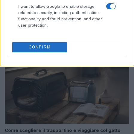
I want to allow Google to enable storage
related to security, including authentication
functionality and fraud prevention, and other
Viaggiare con il gatto tra treno e aereo: regole,
user protection.
training e checklist
Matteo Pellegrino · 6 Ago 2026
CONFIRM
GATTI
Come scegliere il trasportino e viaggiare col gatto