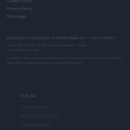
Cookie Policy
Privacy Policy
Note legali
petstory.it è una proprietà di AdHub Media S.r.l. — REA 2729933
Copyright © 2026 · Edito da AdHub Media — Italia
Tutti i diritti riservati
I contenuti sono curati dalla redazione con il supporto di strumenti digitali e
realizzati in collaborazione con autori indipendenti.
ITALIA
Casa Magazine
Cineverse Magazine
Donne Magazine