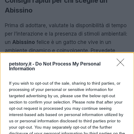
Consigli rapidi per chi sceglie un
Abissino
Prima di adottare, valutate la disponibilità di tempo
per l’interazione e la presenza di stimoli ambientali:
un
Abissino
felice è un gatto che vive in un
ambiente dinamico e coinvolgente. Prevedete
giochi che stimolino la mente, arrampicatoi e aree
petstory.it -
Do Not Process My Personal
sicure per osservare l’esterno. Infine, ricordate che
Information
la socialità è un punto di forza della razza: spesso
If you wish to opt-out of the sale, sharing to third parties, or
preferisce la compagnia umana o quella di
altri
processing of your personal or sensitive information for
animali
, piuttosto che la solitudine prolungata.
targeted advertising by us, please use the below opt-out
section to confirm your selection. Please note that after your
opt-out request is processed you may continue seeing
interest-based ads based on personal information utilized by
AUTORE
us or personal information disclosed to third parties prior to
Francesca Spadaro
your opt-out. You may separately opt-out of the further
Francesca Spadaro ha ricostruito una catena
disclosure of your personal information by third parties on the