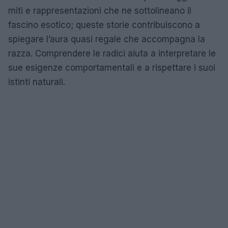
miti e rappresentazioni che ne sottolineano il
fascino esotico; queste storie contribuiscono a
spiegare l’aura quasi regale che accompagna la
razza. Comprendere le radici aiuta a interpretare le
sue esigenze comportamentali e a rispettare i suoi
istinti naturali.