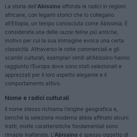
La storia dell’
Abissino
affonda le radici in regioni
africane, con legami storici che lo collegano
all’Etiopia, un tempo conosciuta come Abissinia. È
considerata una delle
razze feline più antiche
,
motivo per cui la sua immagine evoca una certa
classicità. Attraverso le rotte commerciali e gli
scambi culturali, esemplari simili all’Abissino hanno
raggiunto l’Europa dove sono stati selezionati e
apprezzati per il loro aspetto elegante e il
comportamento attivo.
Nome e radici culturali
Il nome stesso richiama l’origine geografica e,
benché la selezione moderna abbia affinato alcuni
tratti, molte caratteristiche fondamentali sono
rimaste inalterate. L’
Abissino
è spesso oggetto di