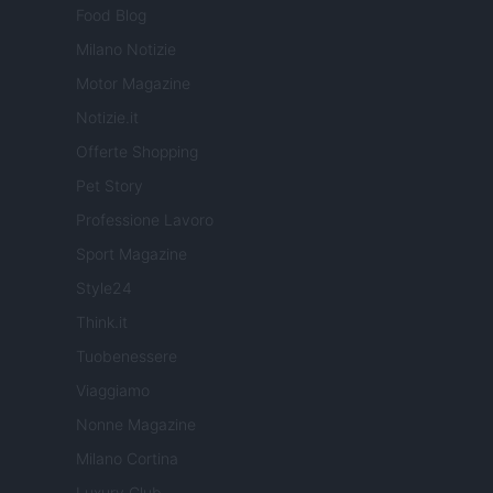
Food Blog
Milano Notizie
Motor Magazine
Notizie.it
Offerte Shopping
Pet Story
Professione Lavoro
Sport Magazine
Style24
Think.it
Tuobenessere
Viaggiamo
Nonne Magazine
Milano Cortina
Luxury Club