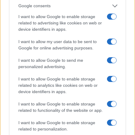
Google consents
I want to allow Google to enable storage
related to advertising like cookies on web or
device identifiers in apps.
I want to allow my user data to be sent to
Google for online advertising purposes.
Continua a leggere
I want to allow Google to send me
personalized advertising.
GATTI
I want to allow Google to enable storage
related to analytics like cookies on web or
device identifiers in apps.
I want to allow Google to enable storage
related to functionality of the website or app.
I want to allow Google to enable storage
related to personalization.