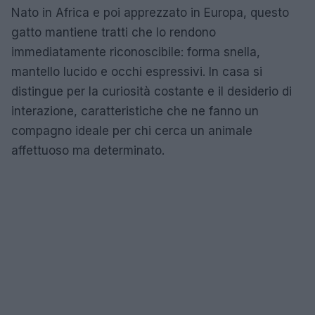
Nato in Africa e poi apprezzato in Europa, questo
gatto mantiene tratti che lo rendono
immediatamente riconoscibile: forma snella,
mantello lucido e occhi espressivi. In casa si
distingue per la curiosità costante e il desiderio di
interazione, caratteristiche che ne fanno un
compagno ideale per chi cerca un animale
affettuoso ma determinato.