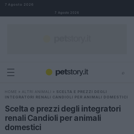
Salta al contenuto
7 Agosto 2026
7 Agosto 2026
⌕
×
⌕
HOME
»
ALTRI ANIMALI
»
SCELTA E PREZZI DEGLI
Cerca
INTEGRATORI RENALI CANDIOLI PER ANIMALI DOMESTICI
Scelta e prezzi degli integratori
renali Candioli per animali
domestici