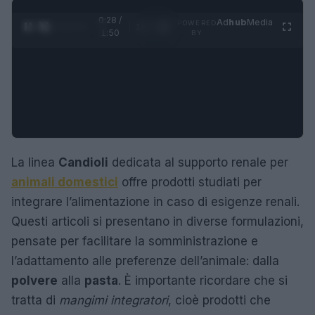
0:29 /
Ad
hub
Media
POWERED
1
/
4
1:50
BY
La linea
Candioli
dedicata al supporto renale per
animali domestici
offre prodotti studiati per
integrare l’alimentazione in caso di esigenze renali.
Questi articoli si presentano in diverse formulazioni,
pensate per facilitare la somministrazione e
l’adattamento alle preferenze dell’animale: dalla
polvere
alla
pasta
. È importante ricordare che si
tratta di
mangimi integratori
, cioè prodotti che