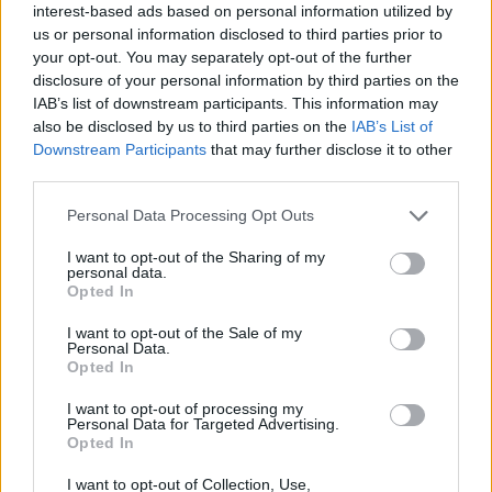
interest-based ads based on personal information utilized by
us or personal information disclosed to third parties prior to
your opt-out. You may separately opt-out of the further
disclosure of your personal information by third parties on the
AUTORE
Susanna Riva
IAB’s list of downstream participants. This information may
also be disclosed by us to third parties on the
IAB’s List of
Susanna Riva osserva Bologna dalla finestra
Downstream Participants
that may further disclose it to other
dell’Archivio di Stato dove una volta ha
third parties.
passato una settimana a consultare faldoni
sulle cooperative cittadine: quel documento
Please note that this website/app uses one or more Google
Personal Data Processing Opt Outs
segnò la scelta editoriale di approfondire
services and may gather and store information including but
responsabilità istituzionali. Tiene linea critica
not limited to your visit or usage behaviour. You may click to
I want to opt-out of the Sharing of my
personal data.
nella redazione, amante del caffè lungo e del
grant or deny consent to Google and its third-party tags to
Opted In
taccuino sempre pieno.
use your data for below specified purposes in below Google
consent section.
I want to opt-out of the Sale of my
Personal Data.
Opted In
I want to opt-out of processing my
Personal Data for Targeted Advertising.
Opted In
I want to opt-out of Collection, Use,