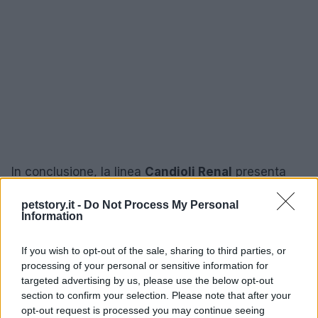
In conclusione, la linea
Candioli Renal
presenta
alternative concrete per chi cerca un
supporto
petstory.it -
Do Not Process My Personal
nutrizionale
mirato alla funzione renale degli
Information
animali domestici. Valutare formato, prezzo e
modalità di somministrazione insieme al veterinario
If you wish to opt-out of the sale, sharing to third parties, or
processing of your personal or sensitive information for
aiuta a individuare la soluzione più adatta al singolo
targeted advertising by us, please use the below opt-out
paziente, garantendo attenzione alla qualità e alla
section to confirm your selection. Please note that after your
praticità d’impiego.
opt-out request is processed you may continue seeing