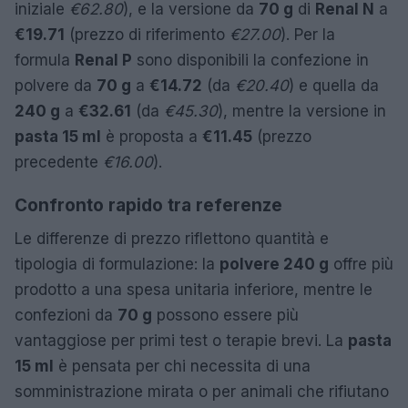
iniziale
€62.80
), e la versione da
70 g
di
Renal N
a
€19.71
(prezzo di riferimento
€27.00
). Per la
formula
Renal P
sono disponibili la confezione in
polvere da
70 g
a
€14.72
(da
€20.40
) e quella da
240 g
a
€32.61
(da
€45.30
), mentre la versione in
pasta 15 ml
è proposta a
€11.45
(prezzo
precedente
€16.00
).
Confronto rapido tra referenze
Le differenze di prezzo riflettono quantità e
tipologia di formulazione: la
polvere 240 g
offre più
prodotto a una spesa unitaria inferiore, mentre le
confezioni da
70 g
possono essere più
vantaggiose per primi test o terapie brevi. La
pasta
15 ml
è pensata per chi necessita di una
somministrazione mirata o per animali che rifiutano