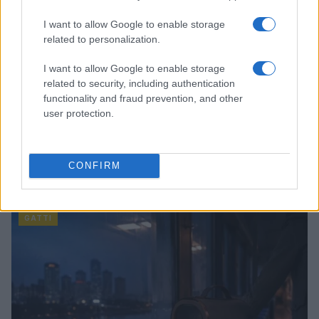
I want to allow Google to enable storage
related to personalization.
I want to allow Google to enable storage
related to security, including authentication
functionality and fraud prevention, and other
user protection.
Il legame speciale tra Francesco Guccini e i felini: una
CONFIRM
storia di rispetto e passione
Greta Salvati · 7 Ago 2026
GATTI