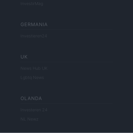
InvestirMag
GERMANIA
Investieren24
UK
News Hub UK
Lgbtq News
OLANDA
Investeren 24
NL Newz