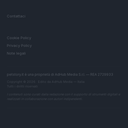
MAGAZINE
Contattaci
LEGALE
Cookie Policy
Privacy Policy
Note legali
petstory.it è una proprietà di AdHub Media S.r.l. — REA 2729933
Copyright © 2026 · Edito da AdHub Media — Italia
Tutti i diritti riservati
I contenuti sono curati dalla redazione con il supporto di strumenti digitali e
realizzati in collaborazione con autori indipendenti.