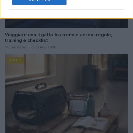
Viaggiare con il gatto tra treno e aereo: regole,
training e checklist
Matteo Pellegrino · 6 Ago 2026
GATTI