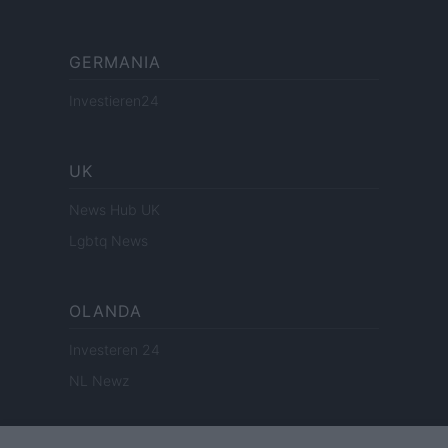
GERMANIA
Investieren24
UK
News Hub UK
Lgbtq News
OLANDA
Investeren 24
NL Newz