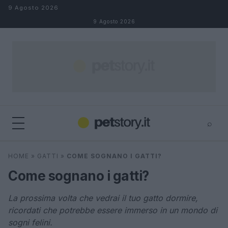
Salta al contenuto
9 Agosto 2026
9 Agosto 2026
⌕
×
⌕
HOME
»
GATTI
»
COME SOGNANO I GATTI?
Cerca
Come sognano i gatti?
La prossima volta che vedrai il tuo gatto dormire,
ricordati che potrebbe essere immerso in un mondo di
sogni felini.