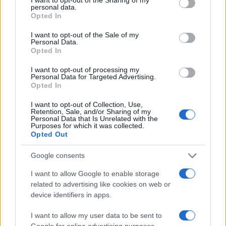
personal data.
grant or deny consent to Google and its third-party tags to
Opted In
use your data for below specified purposes in below Google
consent section.
I want to opt-out of the Sale of my
Personal Data.
Opted In
I want to opt-out of processing my
Personal Data for Targeted Advertising.
Opted In
I want to opt-out of Collection, Use,
Retention, Sale, and/or Sharing of my
Personal Data that Is Unrelated with the
Purposes for which it was collected.
Opted Out
Google consents
Continua a leggere
I want to allow Google to enable storage
related to advertising like cookies on web or
GATTI
device identifiers in apps.
I want to allow my user data to be sent to
Google for online advertising purposes.