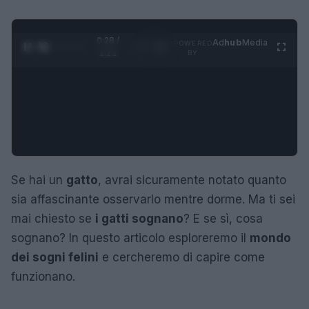
0:29 /
Ad
hub
Media
POWERED
1
/
4
1:21
BY
Se hai un
gatto
, avrai sicuramente notato quanto
sia affascinante osservarlo mentre dorme. Ma ti sei
mai chiesto se
i gatti sognano
? E se sì, cosa
sognano? In questo articolo esploreremo il
mondo
dei sogni felini
e cercheremo di capire come
funzionano.