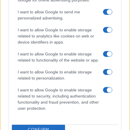
I want to allow Google to send me
personalized advertising.
I want to allow Google to enable storage
related to analytics like cookies on web or
device identifiers in apps.
I want to allow Google to enable storage
Il legame speciale tra Francesco Guccini e i felini: una
related to functionality of the website or app.
storia di rispetto e passione
Greta Salvati · 7 Ago 2026
I want to allow Google to enable storage
related to personalization.
GATTI
I want to allow Google to enable storage
related to security, including authentication
functionality and fraud prevention, and other
user protection.
CONFIRM