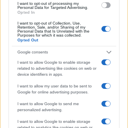
I want to opt-out of processing my
Personal Data for Targeted Advertising.
Opted In
Continua a leggere
I want to opt-out of Collection, Use,
Retention, Sale, and/or Sharing of my
Personal Data that Is Unrelated with the
Purposes for which it was collected.
CANI
Opted Out
Google consents
I want to allow Google to enable storage
related to advertising like cookies on web or
device identifiers in apps.
I want to allow my user data to be sent to
Google for online advertising purposes.
I want to allow Google to send me
personalized advertising.
Beagle ipoallergenici creati con CRISPR: la rivoluzione
per chi ama i cani
I want to allow Google to enable storage
related to analytics like cookies on web or