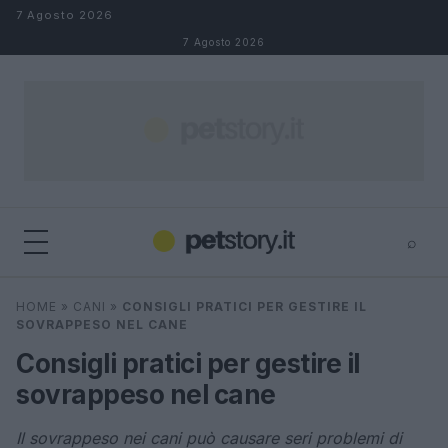
Salta al contenuto
7 Agosto 2026
7 Agosto 2026
⌕
×
⌕
HOME
»
CANI
»
CONSIGLI PRATICI PER GESTIRE IL
Cerca
SOVRAPPESO NEL CANE
Consigli pratici per gestire il
sovrappeso nel cane
Il sovrappeso nei cani può causare seri problemi di