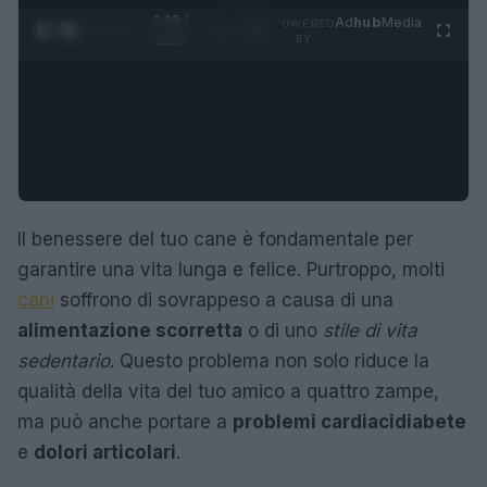
0:29 /
Ad
hub
Media
POWERED
1
/
4
1:23
BY
Il benessere del tuo cane è fondamentale per
garantire una vita lunga e felice. Purtroppo, molti
cani
soffrono di sovrappeso a causa di una
alimentazione scorretta
o di uno
stile di vita
sedentario
. Questo problema non solo riduce la
qualità della vita del tuo amico a quattro zampe,
ma può anche portare a
problemi cardiaci
diabete
e
dolori articolari
.