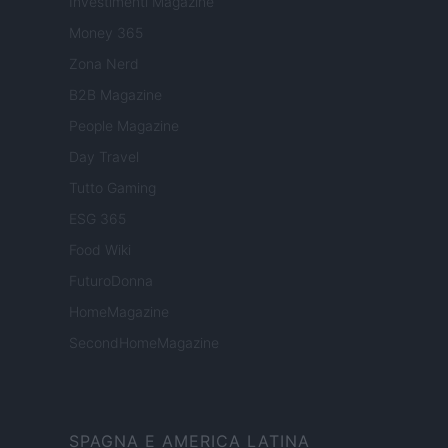
Investimenti Magazine
Money 365
Zona Nerd
B2B Magazine
People Magazine
Day Travel
Tutto Gaming
ESG 365
Food Wiki
FuturoDonna
HomeMagazine
SecondHomeMagazine
SPAGNA E AMERICA LATINA