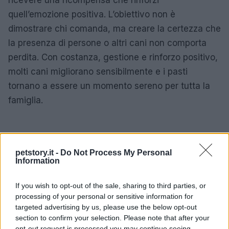
ricevere una ricompensa che rinforzi
quell’emozione positiva. L’obiettivo non è
dimostrare chi comanda, ma creare la certezza che
la presenza di persone o altri cani non comporta
perdita. Con costanza, gestione e rinforzo positivo,
molti cani migliorano sensibilmente e i pasti
tornano a essere un momento sereno per tutta la
famiglia.
petstory.it -
Do Not Process My Personal
Information
If you wish to opt-out of the sale, sharing to third parties, or
processing of your personal or sensitive information for
targeted advertising by us, please use the below opt-out
section to confirm your selection. Please note that after your
opt-out request is processed you may continue seeing