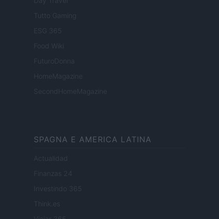
Day Travel
Tutto Gaming
ESG 365
Food Wiki
FuturoDonna
HomeMagazine
SecondHomeMagazine
SPAGNA E AMERICA LATINA
Actualidad
Finanzas 24
Investindo 365
Think.es
Viajar 365