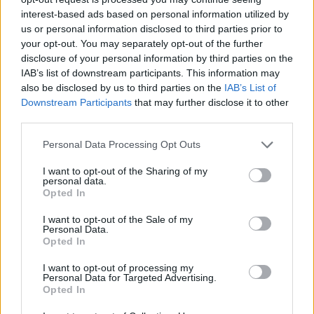
interest-based ads based on personal information utilized by
us or personal information disclosed to third parties prior to
your opt-out. You may separately opt-out of the further
disclosure of your personal information by third parties on the
IAB’s list of downstream participants. This information may
also be disclosed by us to third parties on the
IAB’s List of
Downstream Participants
that may further disclose it to other
AUTORE
third parties.
Greta Salvati
Please note that this website/app uses one or more Google
Personal Data Processing Opt Outs
Greta Salvati, giornalista specializzata in
services and may gather and store information including but
animali domestici e benessere animale,
not limited to your visit or usage behaviour. You may click to
I want to opt-out of the Sharing of my
divulga consigli su cura, salute e convivenza
personal data.
grant or deny consent to Google and its third-party tags to
Opted In
con cani, gatti e altri animali, basandosi su
use your data for below specified purposes in below Google
fonti veterinarie.
consent section.
I want to opt-out of the Sale of my
Personal Data.
Opted In
I want to opt-out of processing my
Personal Data for Targeted Advertising.
Opted In