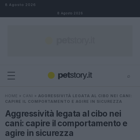
Salta al contenuto
8 Agosto 2026
8 Agosto 2026
⌕
×
⌕
HOME
»
CANI
»
AGGRESSIVITÀ LEGATA AL CIBO NEI CANI:
Cerca
CAPIRE IL COMPORTAMENTO E AGIRE IN SICUREZZA
Aggressività legata al cibo nei
cani: capire il comportamento e
agire in sicurezza