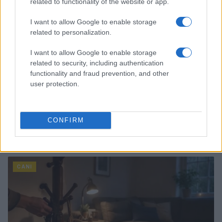
related to functionality of the website or app.
I want to allow Google to enable storage
related to personalization.
I want to allow Google to enable storage
related to security, including authentication
functionality and fraud prevention, and other
user protection.
CONFIRM
Carpi acquista Gatti dal Cittadella: dettagli sul
trasferimento
Greta Salvati · 8 Ago 2026
CANI