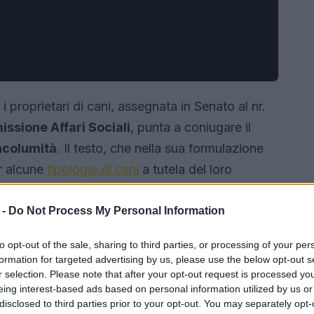
i proprietari di cani, assegnata in Senato al nr.
ssione Affari Sociali
, punta a coniugare il
ncolumità
. Il testo, che nella sua formulazione
er alcune
tipologie di cani
a tutela del loro
 è stato oggetto di attenzione per le implicazioni
to articolo esamina i nodi principali, le
 -
Do Not Process My Personal Information
e gli animali e propone linee di intervento
to opt-out of the sale, sharing to third parties, or processing of your per
ti.
formation for targeted advertising by us, please use the below opt-out s
r selection. Please note that after your opt-out request is processed y
eing interest-based ads based on personal information utilized by us or
disclosed to third parties prior to your opt-out. You may separately opt-