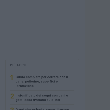
PIÙ LETTI
1
Guida completa per correre con il
cane: pettorine, superfici e
idratazione
2
Il significato dei sogni con cani e
gatti: cosa rivelano su di noi
Droni e tecnologia: come ritrovare