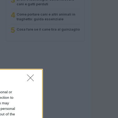
3
cani e gatti perduti
4
Come portare cani e altri animali in
traghetto: guida essenziale
5
Cosa fare se il cane tira al guinzaglio
sonal or
ection to
ou may
 personal
out of the