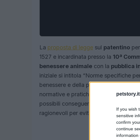
La
proposta di legge
sul
patentino
per 
1527 e incardinata presso la
10ª Commi
benessere animale
con la
pubblica i
iniziale si intitola “Norme specifiche p
benessere e della pubblica incolumità”,
normative e pratiche che comporta. Ques
petstory.it
possibili conseguenze per i proprietari 
If you wish 
ragionevoli per evitare effetti indesidera
sensitive in
confirm you
continue se
information 