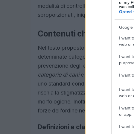
of my P
modalità di controllo e sanzione. In asse
was col
Opted 
sproporzionati, iniquità applicative e po
Google 
Contenuti chiave e punti 
I want t
web or d
Nel testo proposto emergono alcuni eleme
determinate categorie di animali, requisi
I want t
purpose
prevenzione degli episodi pericolosi. T
categorie di cani
e dei relativi paramet
I want 
uno standard condiviso e scientificament
I want t
rischia la stigmatizzazione di razze o 
web or d
morfologiche. Inoltre, non sono sempre ch
I want t
forze dell’ordine nel controllo e nell’at
or app.
Definizioni e classificazioni
I want t