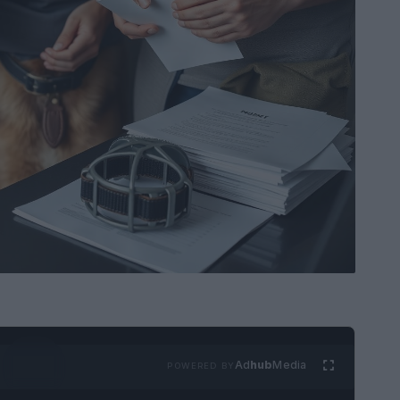
Ad
hub
Media
POWERED BY