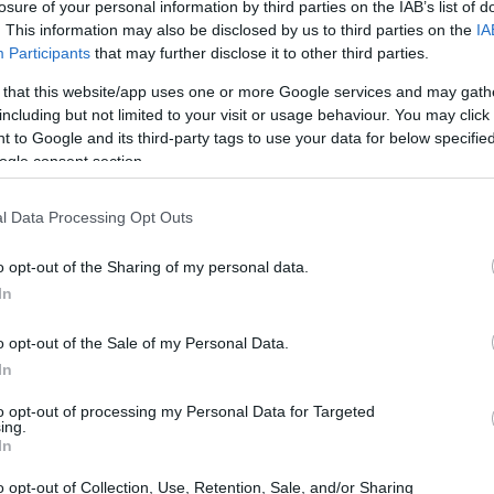
losure of your personal information by third parties on the IAB’s list of
. This information may also be disclosed by us to third parties on the
IA
Participants
that may further disclose it to other third parties.
 that this website/app uses one or more Google services and may gath
including but not limited to your visit or usage behaviour. You may click 
 to Google and its third-party tags to use your data for below specifi
ogle consent section.
l Data Processing Opt Outs
o opt-out of the Sharing of my personal data.
In
o opt-out of the Sale of my Personal Data.
In
i ridurre incidenti e migliorare le condizioni di
to opt-out of processing my Personal Data for Targeted
 sollevano dubbi di applicabilità e chiarezza. Qui
ing.
In
uridiche e operative: dalla definizione delle
criteri per il rilascio del
patentino
, fino alle
o opt-out of Collection, Use, Retention, Sale, and/or Sharing