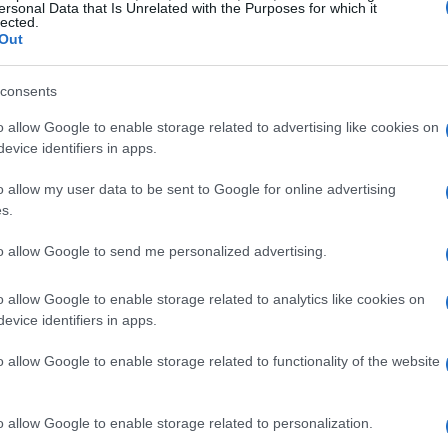
ersonal Data that Is Unrelated with the Purposes for which it
nza di precisazioni, il rischio è di creare oneri
lected.
Out
ssibili contenziosi.
consents
di attenzione
o allow Google to enable storage related to advertising like cookies on
evice identifiers in apps.
nti ricorrenti: l’istituzione di un
patentino
per
ti formativi per i proprietari, e misure per la
o allow my user data to be sent to Google for online advertising
s.
uttavia, la vaghezza nella descrizione delle
ri comportamentali complica l’operatività. Senza
to allow Google to send me personalized advertising.
e validato per distinguere le tipologie, si
o allow Google to enable storage related to analytics like cookies on
esemplari semplicemente per caratteristiche
evice identifiers in apps.
iare le responsabilità tra enti locali, sanitari e
o allow Google to enable storage related to functionality of the website
tuazione delle norme.
o allow Google to enable storage related to personalization.