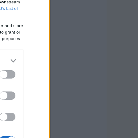
 downstream
B’s List of
er and store
to grant or
ed purposes