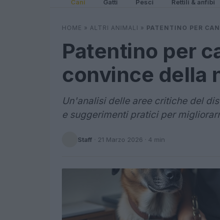
Cani
Gatti
Pesci
Rettili & anfibi
HOME
»
ALTRI ANIMALI
»
PATENTINO PER CAN
Patentino per c
convince della
Un'analisi delle aree critiche del d
e suggerimenti pratici per migliorarn
Staff
·
21 Marzo 2026
· 4 min