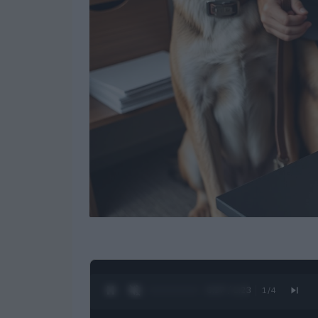
0:28 / 1:23
1
/
4