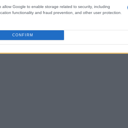
nire con esattezza cosa si intende per
tipologie
o allow Google to enable storage related to security, including
cation functionality and fraud prevention, and other user protection.
 a criteri comportamentali e non esclusivamente a
are misure
breed-specific
che spesso risultano
azione con enti veterinari e le società
CONFIRM
oggettivi e protocolli di valutazione del
almente necessita di misure aggiuntive come il