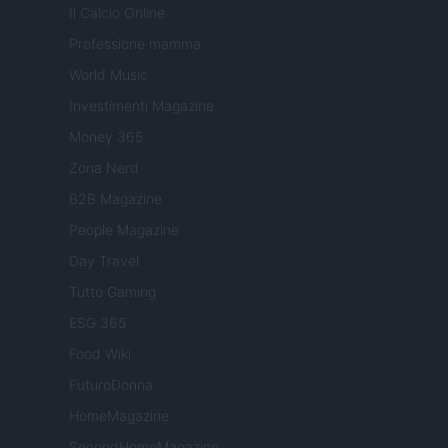
Il Calcio Online
Professione mamma
World Music
Investimenti Magazine
Money 365
Zona Nerd
B2B Magazine
People Magazine
Day Travel
Tutto Gaming
ESG 365
Food Wiki
FuturoDonna
HomeMagazine
SecondHomeMagazine