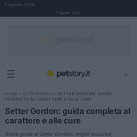
Salta al contenuto
7 Agosto 2026
7 Agosto 2026
⌕
×
⌕
HOME
»
ALTRI ANIMALI
»
SETTER GORDON: GUIDA
Cerca
COMPLETA AL CARATTERE E ALLE CURE
Setter Gordon: guida completa al
carattere e alle cure
Breve guida al Setter Gordon: origini scozzesi,