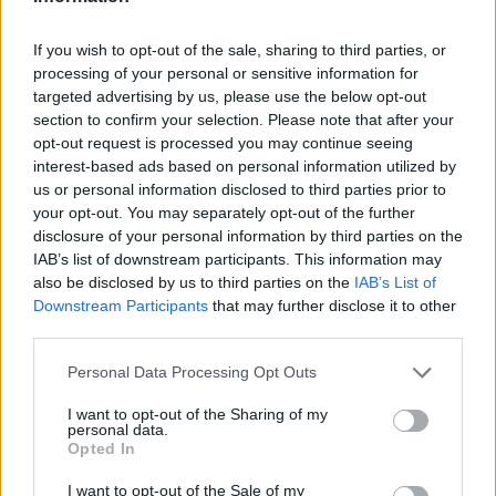
Non è adatto a lunghi periodi di solitudine. Routine
If you wish to opt-out of the sale, sharing to third parties, or
prevedibile, passeggiate sportive e stimoli mentali
processing of your personal or sensitive information for
targeted advertising by us, please use the below opt-out
riducono comportamenti indesiderati.
section to confirm your selection. Please note that after your
opt-out request is processed you may continue seeing
La scelta dell’allevatore o del centro di adozione
interest-based ads based on personal information utilized by
dovrebbe basarsi su controlli sanitari documentati
us or personal information disclosed to third parties prior to
e su una storia clinica completa.
your opt-out. You may separately opt-out of the further
disclosure of your personal information by third parties on the
IAB’s list of downstream participants. This information may
Chi convive con la razza trova un compagno fedele
also be disclosed by us to third parties on the
IAB’s List of
e protettivo: la combinazione di
forza
e
dolcezza
Downstream Participants
that may further disclose it to other
lo rende idoneo sia alla vita all’aperto sia
third parties.
all’ambiente familiare.
Please note that this website/app uses one or more Google
Personal Data Processing Opt Outs
services and may gather and store information including but
Per ridurre il rischio di trasmissione genetica è
not limited to your visit or usage behaviour. You may click to
I want to opt-out of the Sharing of my
personal data.
grant or deny consent to Google and its third-party tags to
preferibile verificare le certificazioni dei test e la
Opted In
use your data for below specified purposes in below Google
documentazione veterinaria prima dell’acquisto o
consent section.
I want to opt-out of the Sale of my