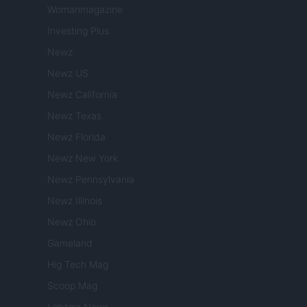
Womanmagazine
Investing Plus
Newz
Newz US
Newz California
Newz Texas
Newz Florida
Newz New York
Newz Pennsylvania
Newz Illinois
Newz Ohio
Gameland
Hig Tech Mag
Scoop Mag
Lgbtqia News