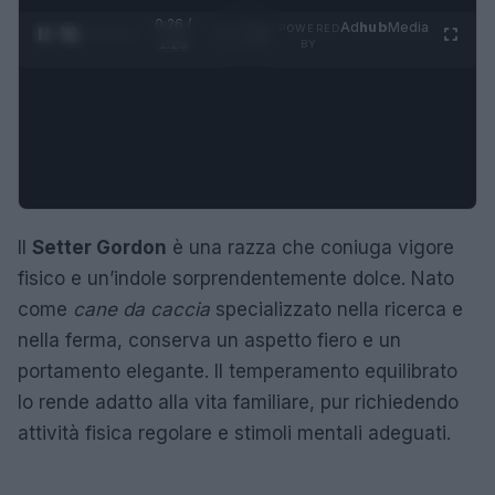
0:27 /
Ad
hub
Media
POWERED
1
/
4
1:23
BY
Il
Setter Gordon
è una razza che coniuga vigore
fisico e un’indole sorprendentemente dolce. Nato
come
cane da caccia
specializzato nella ricerca e
nella ferma, conserva un aspetto fiero e un
portamento elegante. Il temperamento equilibrato
lo rende adatto alla vita familiare, pur richiedendo
attività fisica regolare e stimoli mentali adeguati.