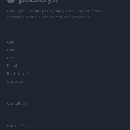
Cani, gatti, uccelli, pesci, rettili, anfibi, piccoli roditori,
conigli domestici e altri animali da compagnia.
SEZIONI
Cani
Gatti
Uccelli
Pesci
Rettili & anfibi
Curiosità
MAGAZINE
Contattaci
LEGALE
Cookie Policy