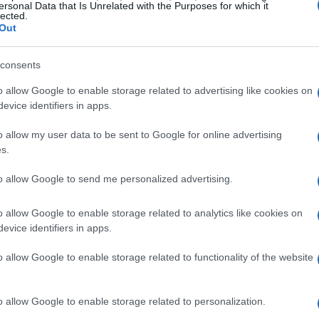
ersonal Data that Is Unrelated with the Purposes for which it
magnetici biologici. Viene proposta come
lected.
Out
 lo stress legato a stimoli acustici intensi. La
limitata; per questo la pratica dovrebbe essere
consents
o allow Google to enable storage related to advertising like cookies on
evice identifiers in apps.
come funziona
o allow my user data to be sent to Google for online advertising
ne limitata; per questo la pratica dovrebbe
s.
rinario. La
biorisonanza
è descritta come una
to allow Google to send me personalized advertising.
ttromagnetiche emesse dall’organismo animale.
o allow Google to enable storage related to analytics like cookies on
assa intensità e restituisce impulsi che, secondo
evice identifiers in apps.
tuali anomalie.
o allow Google to enable storage related to functionality of the website
e di farmaci né procedure invasive e viene
alle terapie veterinarie. L’obiettivo dichiarato
o allow Google to enable storage related to personalization.
male, ossia la capacità dell’organismo di