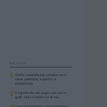
PIÙ LETTI
1
Guida completa per correre con il
cane: pettorine, superfici e
idratazione
2
Il significato dei sogni con cani e
gatti: cosa rivelano su di noi
Droni e tecnologia: come ritrovare