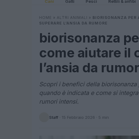
Cani
Gatti
Pesci
Rettili & anfibi
HOME
»
ALTRI ANIMALI
»
BIORISONANZA PER 
SUPERARE L’ANSIA DA RUMORE
biorisonanza pe
come aiutare il
l’ansia da rumo
Scopri i benefici della biorisonanza 
quando è indicata e come si integra 
rumori intensi.
Staff
·
15 Febbraio 2026
· 5 min