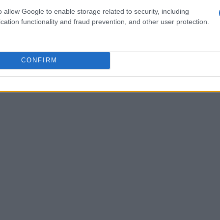
o allow Google to enable storage related to security, including
iologico. Al momento non esistono prove robuste
cation functionality and fraud prevention, and other user protection.
 necessari studi controllati per valutarne
CONFIRM