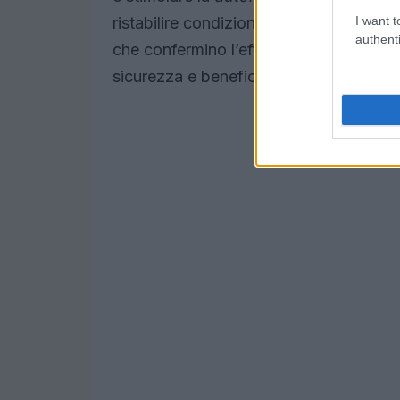
I want t
ristabilire condizioni di equilibrio fis
authenti
che confermino l’efficacia clinica; sono
sicurezza e benefici.