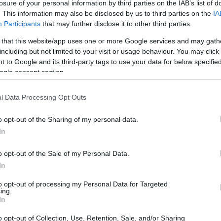
losure of your personal information by third parties on the IAB’s list of
. This information may also be disclosed by us to third parties on the
IA
Participants
that may further disclose it to other third parties.
 that this website/app uses one or more Google services and may gath
including but not limited to your visit or usage behaviour. You may click 
 to Google and its third-party tags to use your data for below specifi
ogle consent section.
l Data Processing Opt Outs
o opt-out of the Sharing of my personal data.
In
o opt-out of the Sale of my Personal Data.
In
to opt-out of processing my Personal Data for Targeted
 per animali
ing.
In
ica complementare che si basa
o opt-out of Collection, Use, Retention, Sale, and/or Sharing