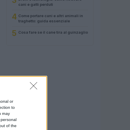
3
cani e gatti perduti
4
Come portare cani e altri animali in
traghetto: guida essenziale
5
Cosa fare se il cane tira al guinzaglio
sonal or
ection to
ou may
 personal
out of the