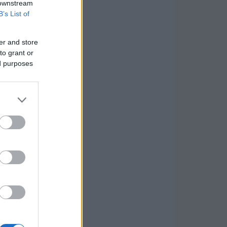
 downstream
B’s List of
er and store
to grant or
ed purposes