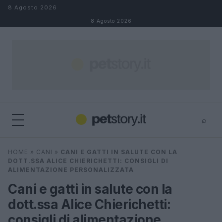
Salta al contenuto
8 Agosto 2026
8 Agosto 2026
⌕
×
⌕
HOME
»
CANI
»
CANI E GATTI IN SALUTE CON LA
Cerca
DOTT.SSA ALICE CHIERICHETTI: CONSIGLI DI
ALIMENTAZIONE PERSONALIZZATA
Cani e gatti in salute con la
dott.ssa Alice Chierichetti:
consigli di alimentazione