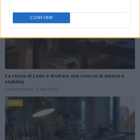
CONFIRM
La storia di Ludo e Andrea: una ricerca di amore e
stabilità
Camilla Pellegrini · 8 Ago 2026
CANI