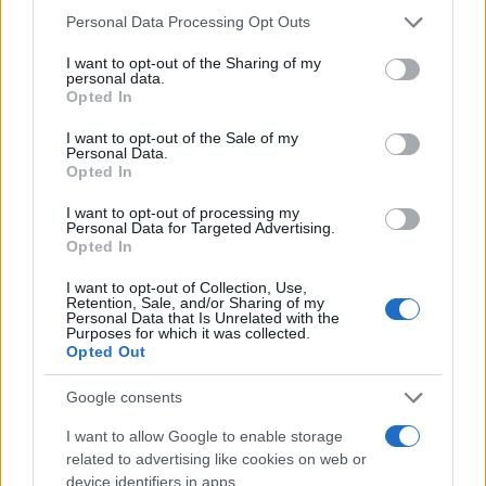
Please note that this website/app uses one or more Google
Personal Data Processing Opt Outs
services and may gather and store information including but
not limited to your visit or usage behaviour. You may click to
I want to opt-out of the Sharing of my
personal data.
grant or deny consent to Google and its third-party tags to
Opted In
use your data for below specified purposes in below Google
consent section.
I want to opt-out of the Sale of my
Personal Data.
Opted In
I want to opt-out of processing my
Personal Data for Targeted Advertising.
Opted In
I want to opt-out of Collection, Use,
Retention, Sale, and/or Sharing of my
Personal Data that Is Unrelated with the
Purposes for which it was collected.
Opted Out
Google consents
I want to allow Google to enable storage
related to advertising like cookies on web or
Continua a leggere
device identifiers in apps.