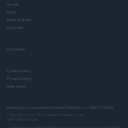
Uccelli
Pesci
Rettili & anfibi
Curiosità
MAGAZINE
Contattaci
LEGALE
Cookie Policy
Privacy Policy
Note legali
petstory.it è una proprietà di AdHub Media S.r.l. — REA 2729933
Copyright © 2026 · Edito da AdHub Media — Italia
Tutti i diritti riservati
I contenuti sono curati dalla redazione con il supporto di strumenti digitali e