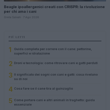
Beagle ipoallergenici creati con CRISPR: la rivoluzione
per chi ama i cani
Greta Salvati · 7 Ago 2026
PIÙ LETTI
1
Guida completa per correre con il cane: pettorine,
superfici e idratazione
2
Droni e tecnologia: come ritrovare cani e gatti perduti
3
Il significato dei sogni con cani e gatti: cosa rivelano
su di noi
4
Cosa fare se il cane tira al guinzaglio
5
Come portare cani e altri animali in traghetto: guida
essenziale