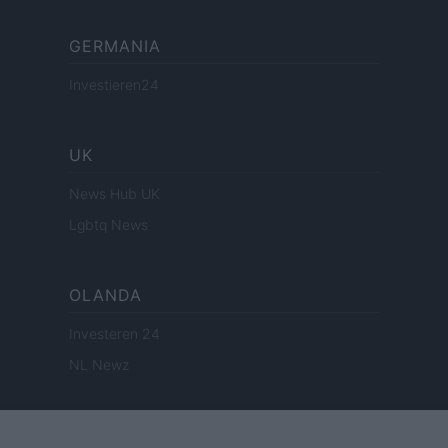
GERMANIA
Investieren24
UK
News Hub UK
Lgbtq News
OLANDA
Investeren 24
NL Newz