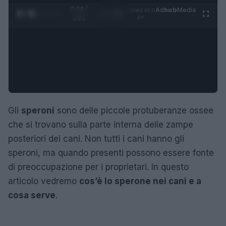
0:25 /
Ad
hub
Media
POWERED
1
/
4
1:21
BY
Gli
speroni
sono delle piccole protuberanze ossee
che si trovano sulla parte interna delle zampe
posteriori dei cani. Non tutti i cani hanno gli
speroni, ma quando presenti possono essere fonte
di preoccupazione per i proprietari. In questo
articolo vedremo
cos’è lo sperone nei cani e a
cosa serve
.