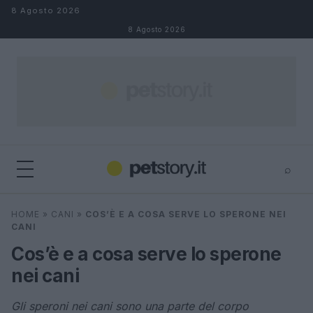
Salta al contenuto
8 Agosto 2026
8 Agosto 2026
⌕
×
⌕
HOME
»
CANI
»
COS’È E A COSA SERVE LO SPERONE NEI
Cerca
CANI
Cos’è e a cosa serve lo sperone
nei cani
Gli speroni nei cani sono una parte del corpo