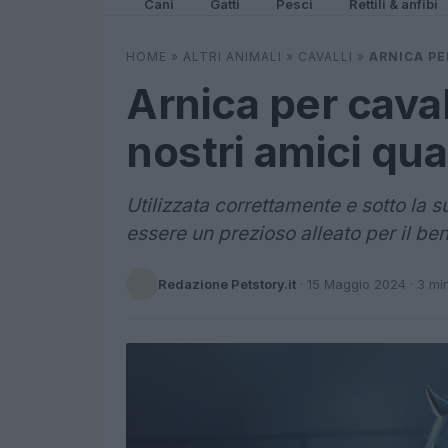
Cani
Gatti
Pesci
Rettili & anfibi
HOME
»
ALTRI ANIMALI
»
CAVALLI
»
ARNICA PE
Arnica per cavall
nostri amici qu
Utilizzata correttamente e sotto la s
essere un prezioso alleato per il ben
Redazione Petstory.it
·
15 Maggio 2024
· 3 mi