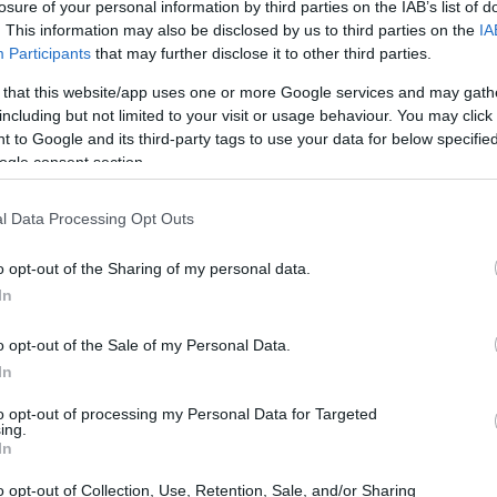
losure of your personal information by third parties on the IAB’s list of
. This information may also be disclosed by us to third parties on the
IA
Participants
that may further disclose it to other third parties.
 that this website/app uses one or more Google services and may gath
including but not limited to your visit or usage behaviour. You may click 
 to Google and its third-party tags to use your data for below specifi
ogle consent section.
l Data Processing Opt Outs
o opt-out of the Sharing of my personal data.
In
avalli
o opt-out of the Sale of my Personal Data.
ntinfiammatorie e analgesiche, che possono
In
 che praticano sport o che sono soggetti a sforzi
to opt-out of processing my Personal Data for Targeted
rodotti all’arnica può aiutare a ridurre
ing.
In
 favorendo una rapida guarigione.
o opt-out of Collection, Use, Retention, Sale, and/or Sharing