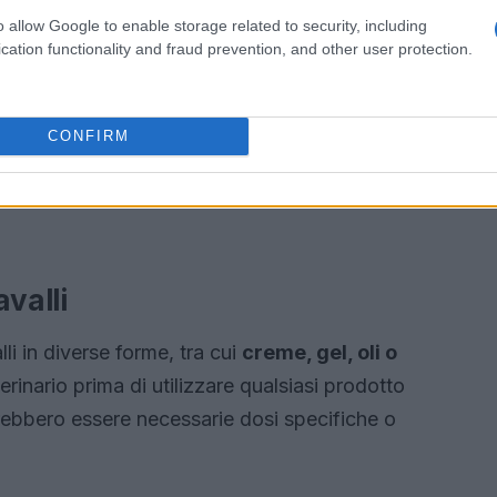
o allow Google to enable storage related to security, including
cation functionality and fraud prevention, and other user protection.
CONFIRM
avalli
lli in diverse forme, tra cui
creme, gel, oli o
rinario prima di utilizzare qualsiasi prodotto
otrebbero essere necessarie dosi specifiche o