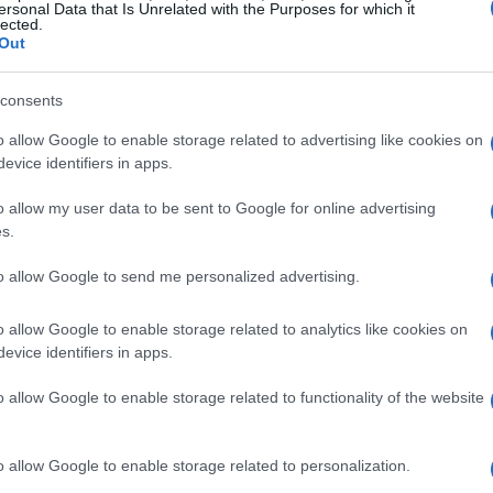
ersonal Data that Is Unrelated with the Purposes for which it
er alleviare il dolore
e l’infiammazione
lected.
Out
sioni, distorsioni o stiramenti muscolari.
zona interessata, è possibile ridurre il gonfiore e
consents
o allow Google to enable storage related to advertising like cookies on
evice identifiers in apps.
valli
è la sua azione stimolante sulla
o allow my user data to be sent to Google for online advertising
utare a migliorare la microcircolazione,
s.
enti ai tessuti muscolari. Questo può essere
to allow Google to send me personalized advertising.
li che soffrono di rigidità muscolare o che
za fisica.
o allow Google to enable storage related to analytics like cookies on
evice identifiers in apps.
o allow Google to enable storage related to functionality of the website
o allow Google to enable storage related to personalization.