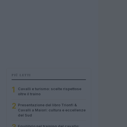
PIÙ LETTI
1
Cavalli e turismo: scelte rispettose
oltre il traino
2
Presentazione del libro Trionfi &
Cavalli a Maiori: cultura e eccellenze
del Sud
Equilibrio nel training del cavallo: