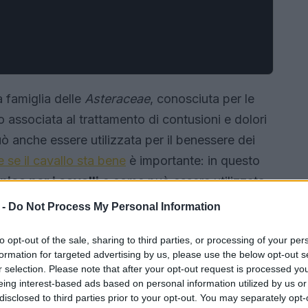
 famiglia delle
Asteraceae
, conosciuta per le
o associata al trattamento di contusioni e dolori
uò anche essere utilizzata per il benessere dei
 se il cavallo sta bene
è importante: in questo
nica per i cavalli
e come può essere utilizzata
nessere.
 -
Do Not Process My Personal Information
to opt-out of the sale, sharing to third parties, or processing of your per
formation for targeted advertising by us, please use the below opt-out s
r selection. Please note that after your opt-out request is processed y
eing interest-based ads based on personal information utilized by us or
disclosed to third parties prior to your opt-out. You may separately opt-