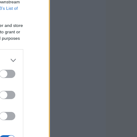
 downstream
B’s List of
er and store
to grant or
ed purposes