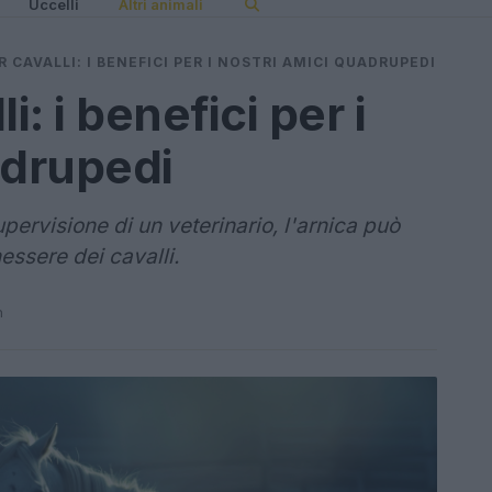
Uccelli
Altri animali
R CAVALLI: I BENEFICI PER I NOSTRI AMICI QUADRUPEDI
i: i benefici per i
adrupedi
upervisione di un veterinario, l'arnica può
essere dei cavalli.
n