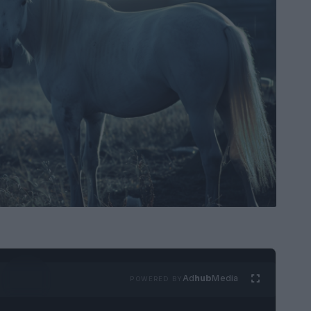
Ad
hub
Media
POWERED BY