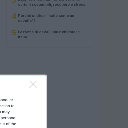
3
carichi sostenibili, recupero e stress
4
Perché si dice “matto come un
cavallo”?
5
Le razze di cavalli più richieste in
Italia
sonal or
ection to
ou may
 personal
out of the