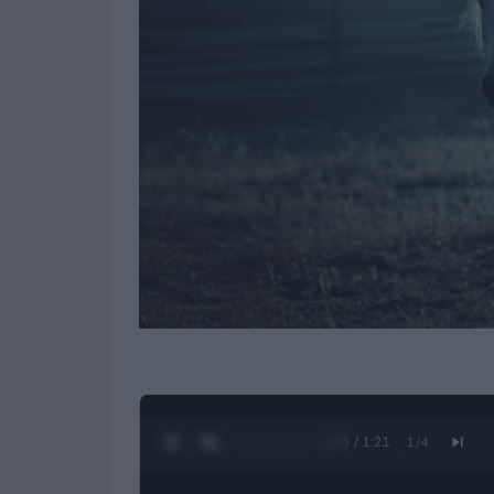
0:27 / 1:21
1
/
4