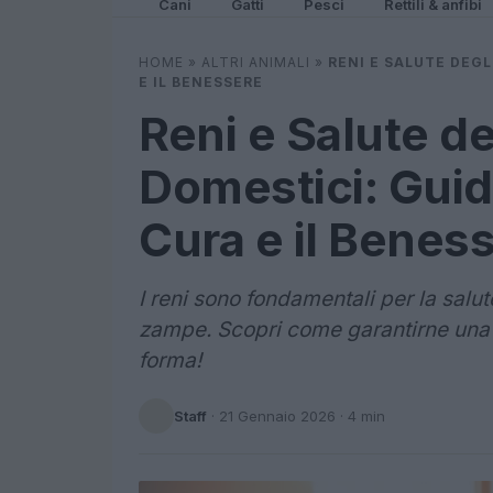
Cani
Gatti
Pesci
Rettili & anfibi
HOME
»
ALTRI ANIMALI
»
RENI E SALUTE DEGL
E IL BENESSERE
Reni e Salute de
Domestici: Guid
Cura e il Benes
I reni sono fondamentali per la salut
zampe. Scopri come garantirne una c
forma!
Staff
·
21 Gennaio 2026
· 4 min