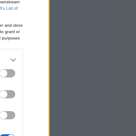
 downstream
B’s List of
er and store
to grant or
ed purposes