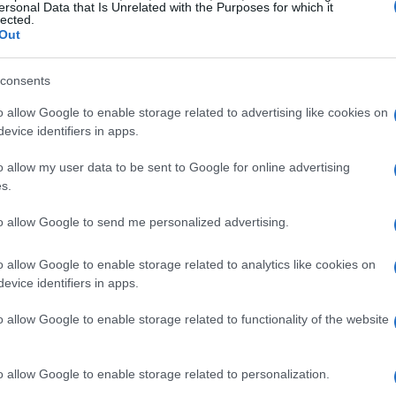
ersonal Data that Is Unrelated with the Purposes for which it
o dei reni
lected.
Out
ica a
fagiolo
e sono collocati nell’addome, uno a
consents
rtebrale. Le dimensioni dei reni variano a
o allow Google to enable storage related to advertising like cookies on
ente più piccoli nei gatti e più grandi nei cani,
evice identifiers in apps.
glia. Parte integrante del sistema urinario, i reni
o allow my user data to be sent to Google for online advertising
ca
e
uretra
per garantire l’espulsione corretta
s.
amentale per il mantenimento dell’equilibrio
ltrazione del sangue.
to allow Google to send me personalized advertising.
o allow Google to enable storage related to analytics like cookies on
evice identifiers in apps.
a rete di unità chiamate
nefroni
, che permettono
o allow Google to enable storage related to functionality of the website
 di acqua e sali minerali. Il processo di formazione
ncipali:
o allow Google to enable storage related to personalization.