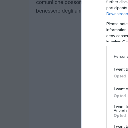
comuni che possono colpirli e l’importanz
further disc
participants
benessere degli animali.
Downstream 
Please note
information 
deny consent
in below Go
Persona
I want t
Opted 
I want t
Opted 
I want 
Advertis
Opted 
I want t