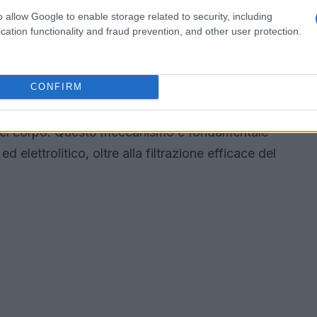
rso i nefroni, consentendo il passaggio di acqua e
o allow Google to enable storage related to security, including
proteine rimangono nel flusso sanguigno.
cation functionality and fraud prevention, and other user protection.
ti come zuccheri e sali vengono recuperate
essarie vengono eliminate, formando così l’urina.
CONFIRM
lato da ormoni come l’ADH e l’aldosterone, i quali
 nel corpo. Questo meccanismo è fondamentale
 ed elettrolitico, oltre alla filtrazione efficace del