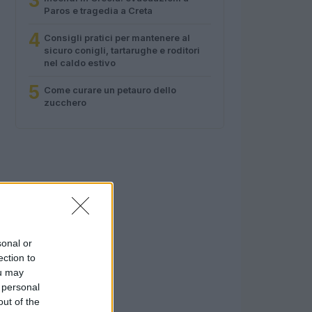
3
Paros e tragedia a Creta
4
Consigli pratici per mantenere al
sicuro conigli, tartarughe e roditori
nel caldo estivo
5
Come curare un petauro dello
zucchero
sonal or
ection to
ou may
 personal
out of the