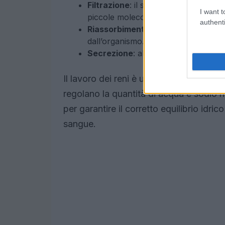
Filtrazione
: il sangue passa attrave
I want t
piccole molecole, mentre globuli e 
authenti
Riassorbimento
: sostanze importan
dall’organismo.
Secrezione
: altre sostanze non nec
Il lavoro dei reni è ulteriormente modu
regolano la quantità di acqua e sodio
per garantire il corretto equilibrio idrico
sangue.