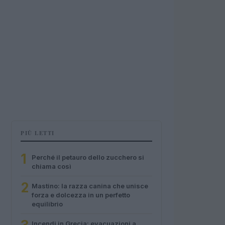
PIÙ LETTI
1
Perché il petauro dello zucchero si
chiama così
2
Mastino: la razza canina che unisce
forza e dolcezza in un perfetto
equilibrio
Incendi in Grecia: evacuazioni a