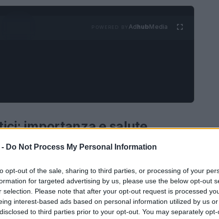
Ad
hub
Media
POWERED BY
tici: importanza e salute
 -
Do Not Process My Personal Information
ella salute non solo degli esseri umani, ma
a loro funzione principale consiste nel filtrare il
to opt-out of the sale, sharing to third parties, or processing of your per
ndo l’equilibrio dei fluidi corporei. Quando i
formation for targeted advertising by us, please use the below opt-out s
r selection. Please note that after your opt-out request is processed y
lute di cani e gatti può subire gravi
eing interest-based ads based on personal information utilized by us or
di esplorare la struttura dei reni, le malattie
disclosed to third parties prior to your opt-out. You may separately opt-