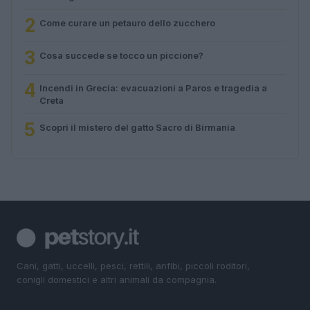
2
Come curare un petauro dello zucchero
3
Cosa succede se tocco un piccione?
4
Incendi in Grecia: evacuazioni a Paros e tragedia a
Creta
5
Scopri il mistero del gatto Sacro di Birmania
Cani, gatti, uccelli, pesci, rettili, anfibi, piccoli roditori,
conigli domestici e altri animali da compagnia.