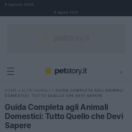
Salta al contenuto
8 Agosto 2026
8 Agosto 2026
⌕
×
⌕
HOME
»
ALTRI ANIMALI
»
GUIDA COMPLETA AGLI ANIMALI
Cerca
DOMESTICI: TUTTO QUELLO CHE DEVI SAPERE
Guida Completa agli Animali
Domestici: Tutto Quello che Devi
Sapere