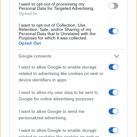
I want to opt-out of processing my
Personal Data for Targeted Advertising.
Opted In
I want to opt-out of Collection, Use,
Continua a leggere
Retention, Sale, and/or Sharing of my
Personal Data that Is Unrelated with the
Purposes for which it was collected.
Opted Out
ALTRI ANIMALI
Google consents
I want to allow Google to enable storage
related to advertising like cookies on web or
device identifiers in apps.
I want to allow my user data to be sent to
Google for online advertising purposes.
I want to allow Google to send me
personalized advertising.
Kit anti-caldo per animali non convenzionali: cosa
I want to allow Google to enable storage
avere e come usarlo
related to analytics like cookies on web or