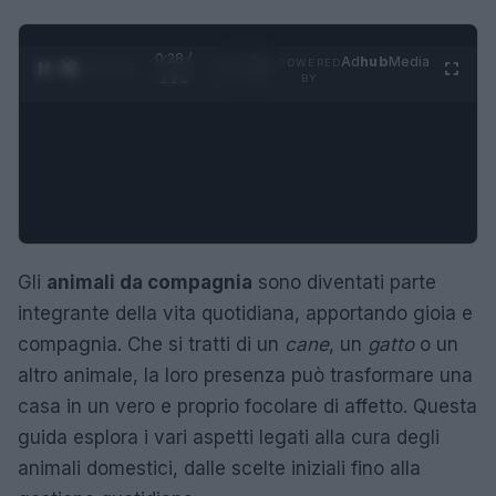
0:29 /
Ad
hub
Media
POWERED
1
/
4
1:23
BY
Gli
animali da compagnia
sono diventati parte
integrante della vita quotidiana, apportando gioia e
compagnia. Che si tratti di un
cane
, un
gatto
o un
altro animale, la loro presenza può trasformare una
casa in un vero e proprio focolare di affetto. Questa
guida esplora i vari aspetti legati alla cura degli
animali domestici, dalle scelte iniziali fino alla