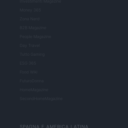
Investimenti Magazine
Money 365
Zona Nerd
B2B Magazine
People Magazine
Day Travel
Tutto Gaming
ESG 365
Food Wiki
FuturoDonna
HomeMagazine
SecondHomeMagazine
SPAGNA E AMERICA LATINA