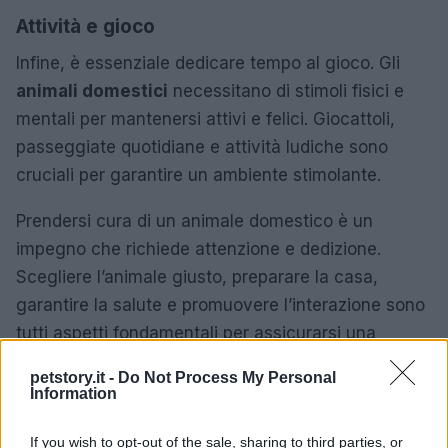
Attività e gioco
Infine, è essenziale dedicare tempo al gioco. Gli
animali domestici
necessitano di stimoli fisici e
mentali per mantenersi attivi e felici. Giocattoli,
passeggiate quotidiane e attività ludiche sono
cruciali per garantire un ambiente stimolante.
Prendersi cura di un animale domestico è un
impegno che richiede attenzione e dedizione.
Scegliere l’animale giusto, preparare la casa,
garantire la salute e promuovere l’interazione sono
tutti aspetti fondamentali per assicurarsi una
convivenza serena e felice.
petstory.it -
Do Not Process My Personal
Information
If you wish to opt-out of the sale, sharing to third parties, or
AUTORE