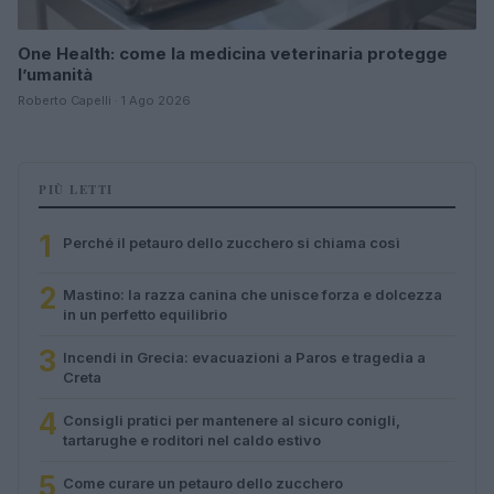
One Health: come la medicina veterinaria protegge
l’umanità
Roberto Capelli · 1 Ago 2026
PIÙ LETTI
1
Perché il petauro dello zucchero si chiama così
2
Mastino: la razza canina che unisce forza e dolcezza
in un perfetto equilibrio
3
Incendi in Grecia: evacuazioni a Paros e tragedia a
Creta
4
Consigli pratici per mantenere al sicuro conigli,
tartarughe e roditori nel caldo estivo
5
Come curare un petauro dello zucchero