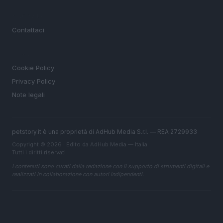
MAGAZINE
Contattaci
LEGALE
Cookie Policy
Privacy Policy
Note legali
petstory.it è una proprietà di AdHub Media S.r.l. — REA 2729933
Copyright © 2026 · Edito da AdHub Media — Italia
Tutti i diritti riservati
I contenuti sono curati dalla redazione con il supporto di strumenti digitali e
realizzati in collaborazione con autori indipendenti.