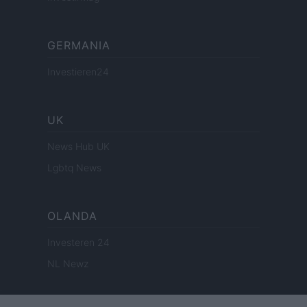
GERMANIA
Investieren24
UK
News Hub UK
Lgbtq News
OLANDA
Investeren 24
NL Newz