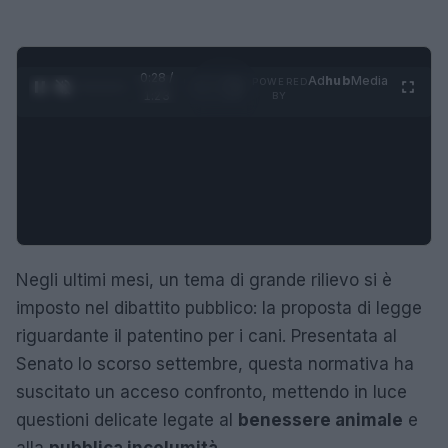
0:29 /
Ad
hub
Media
POWERED
1
/
4
1:23
BY
Negli ultimi mesi, un tema di grande rilievo si è
imposto nel dibattito pubblico: la proposta di legge
riguardante il patentino per i cani. Presentata al
Senato lo scorso settembre, questa normativa ha
suscitato un acceso confronto, mettendo in luce
questioni delicate legate al
benessere animale
e
alla
pubblica incolumità
.