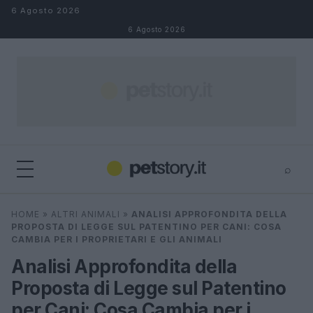
Salta al contenuto
6 Agosto 2026
6 Agosto 2026
⌕
×
⌕
HOME
»
ALTRI ANIMALI
»
ANALISI APPROFONDITA DELLA
Cerca
PROPOSTA DI LEGGE SUL PATENTINO PER CANI: COSA
CAMBIA PER I PROPRIETARI E GLI ANIMALI
Analisi Approfondita della
Proposta di Legge sul Patentino
per Cani: Cosa Cambia per i