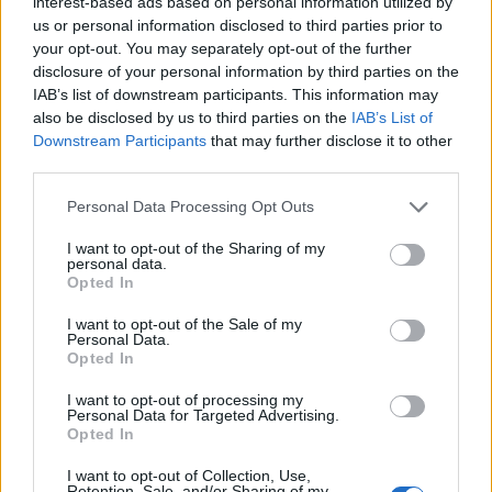
interest-based ads based on personal information utilized by
us or personal information disclosed to third parties prior to
your opt-out. You may separately opt-out of the further
disclosure of your personal information by third parties on the
IAB’s list of downstream participants. This information may
also be disclosed by us to third parties on the
IAB’s List of
Downstream Participants
that may further disclose it to other
third parties.
Please note that this website/app uses one or more Google
Personal Data Processing Opt Outs
services and may gather and store information including but
not limited to your visit or usage behaviour. You may click to
I want to opt-out of the Sharing of my
personal data.
grant or deny consent to Google and its third-party tags to
Opted In
use your data for below specified purposes in below Google
consent section.
I want to opt-out of the Sale of my
Personal Data.
Opted In
Continua a leggere
I want to opt-out of processing my
Personal Data for Targeted Advertising.
ALTRI ANIMALI
Opted In
I want to opt-out of Collection, Use,
Retention, Sale, and/or Sharing of my