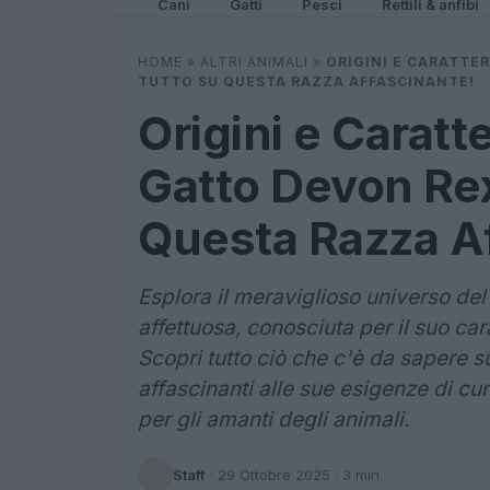
Cani
Gatti
Pesci
Rettili & anfibi
HOME
»
ALTRI ANIMALI
»
ORIGINI E CARATTE
TUTTO SU QUESTA RAZZA AFFASCINANTE!
Origini e Caratt
Gatto Devon Rex
Questa Razza Af
Esplora il meraviglioso universo del
affettuosa, conosciuta per il suo car
Scopri tutto ciò che c'è da sapere s
affascinanti alle sue esigenze di cu
per gli amanti degli animali.
Staff
·
29 Ottobre 2025
· 3 min