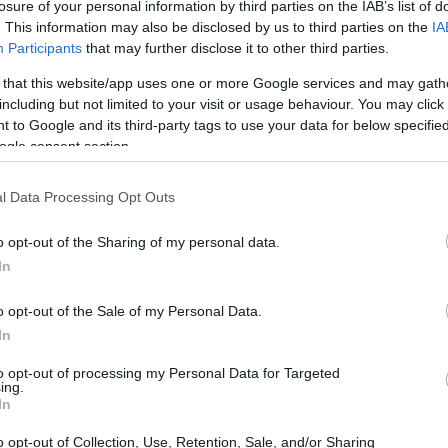
losure of your personal information by third parties on the IAB’s list of
. This information may also be disclosed by us to third parties on the
IA
Participants
that may further disclose it to other third parties.
 that this website/app uses one or more Google services and may gath
including but not limited to your visit or usage behaviour. You may click 
 to Google and its third-party tags to use your data for below specifi
ogle consent section.
l Data Processing Opt Outs
o opt-out of the Sharing of my personal data.
In
o opt-out of the Sale of my Personal Data.
In
to opt-out of processing my Personal Data for Targeted
 gatta tricolore, notò che tra i cuccioli nati da
ing.
In
tingueva per il suo pelo riccio, ereditato dal
ee
, il cui nome significa “riccio” in inglese,
o opt-out of Collection, Use, Retention, Sale, and/or Sharing