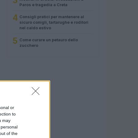
3
Paros e tragedia a Creta
4
Consigli pratici per mantenere al
sicuro conigli, tartarughe e roditori
nel caldo estivo
5
Come curare un petauro dello
zucchero
sonal or
ection to
ou may
 personal
out of the