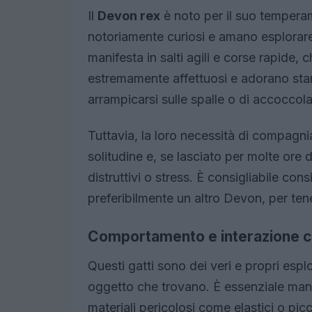
Il
Devon rex
è noto per il suo temperam
notoriamente curiosi e amano esplorare 
manifesta in salti agili e corse rapide, 
estremamente affettuosi e adorano stare
arrampicarsi sulle spalle o di accoccola
Tuttavia, la loro necessità di compagn
solitudine e, se lasciato per molte or
distruttivi o stress. È consigliabile con
preferibilmente un altro Devon, per te
Comportamento e interazione c
Questi gatti sono dei veri e propri espl
oggetto che trovano. È essenziale mant
materiali pericolosi come elastici o pic