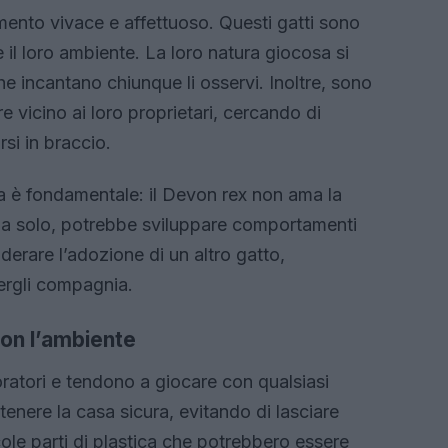
ento vivace e affettuoso. Questi gatti sono
il loro ambiente. La loro natura giocosa si
che incantano chiunque li osservi. Inoltre, sono
 vicino ai loro proprietari, cercando di
rsi in braccio.
ia è fondamentale: il Devon rex non ama la
e da solo, potrebbe sviluppare comportamenti
siderare l’adozione di un altro gatto,
nergli compagnia.
on l’ambiente
oratori e tendono a giocare con qualsiasi
enere la casa sicura, evitando di lasciare
cole parti di plastica che potrebbero essere