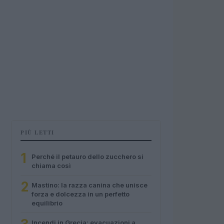
PIÙ LETTI
1
Perché il petauro dello zucchero si
chiama così
2
Mastino: la razza canina che unisce
forza e dolcezza in un perfetto
equilibrio
Incendi in Grecia: evacuazioni a