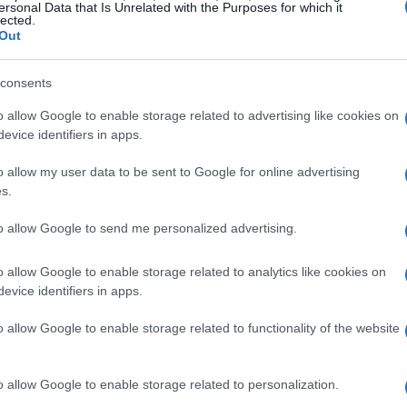
ersonal Data that Is Unrelated with the Purposes for which it
n rex.
lected.
Out
consents
o allow Google to enable storage related to advertising like cookies on
suo gatto, decise di approfondire l’allevamento
evice identifiers in apps.
con altre razze, inclusi i
Persiani
, per
ratteristiche fisiche. Questo incrocio portò anche
o allow my user data to be sent to Google for online advertising
s.
he talvolta si manifesta nei Devon rex,
, come le basette folte e una coda piumosa.
to allow Google to send me personalized advertising.
o allow Google to enable storage related to analytics like cookies on
evice identifiers in apps.
culiarità ricce, furono effettuati accoppiamenti
o allow Google to enable storage related to functionality of the website
 decennio dalla prima apparizione della razza, si
no imparentati tra loro, condividendo un
o allow Google to enable storage related to personalization.
ntiva l’unicità.