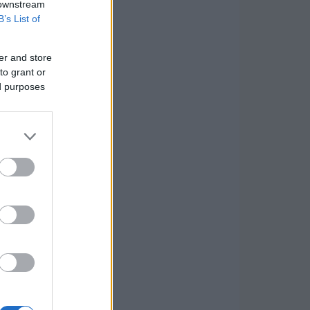
 downstream
B’s List of
er and store
to grant or
ed purposes