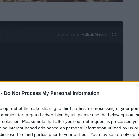
Ad
hub
Media
POWERED BY
 particolari, risalenti agli anni ’60 in Inghilterra,
 -
Do Not Process My Personal Information
shire. Questa razza è stata scoperta grazie a
to opt-out of the sale, sharing to third parties, or processing of your per
na gatta tricolore, che si aggiravano nei pressi di
formation for targeted advertising by us, please use the below opt-out s
r selection. Please note that after your opt-out request is processed y
eing interest-based ads based on personal information utilized by us or
disclosed to third parties prior to your opt-out. You may separately opt-