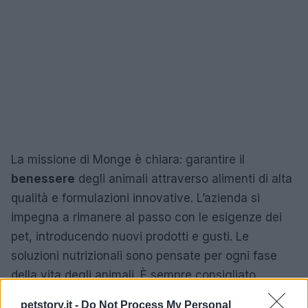
La missione di Monge è chiara: garantire il
benessere
degli animali attraverso alimenti di alta
qualità e formulazioni innovative. L’azienda si
impegna a rimanere al passo con le esigenze dei
pet, introducendo nuovi prodotti e gusti. Le
soluzioni nutrizionali sono pensate per ogni fase
della vita degli animali. È sempre consigliato
consultare un veterinario per personalizzare la
petstory.it -
Do Not Process My Personal