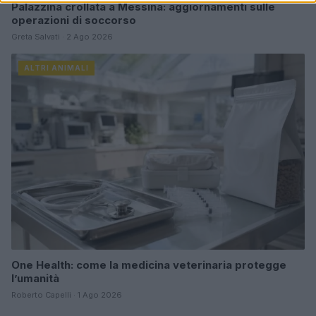
Palazzina crollata a Messina: aggiornamenti sulle
operazioni di soccorso
Greta Salvati · 2 Ago 2026
ALTRI ANIMALI
One Health: come la medicina veterinaria protegge
l’umanità
Roberto Capelli · 1 Ago 2026