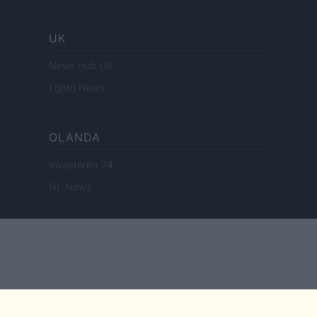
UK
News Hub UK
Lgbtq News
OLANDA
Investeren 24
NL Newz