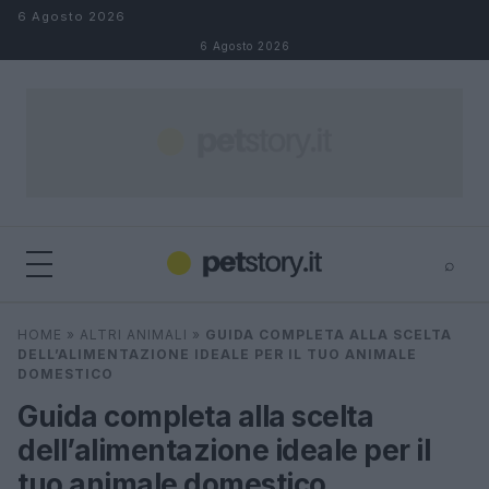
Salta al contenuto
6 Agosto 2026
6 Agosto 2026
⌕
×
⌕
HOME
»
ALTRI ANIMALI
»
GUIDA COMPLETA ALLA SCELTA
Cerca
DELL’ALIMENTAZIONE IDEALE PER IL TUO ANIMALE
DOMESTICO
Guida completa alla scelta
dell’alimentazione ideale per il
tuo animale domestico