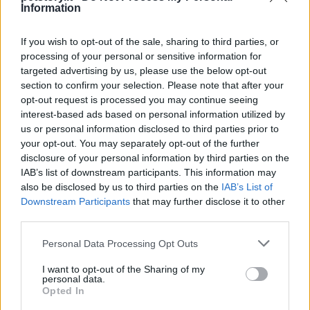
dieta in base alle specifiche necessità del proprio
Information
animale.
If you wish to opt-out of the sale, sharing to third parties, or
processing of your personal or sensitive information for
targeted advertising by us, please use the below opt-out
AUTORE
section to confirm your selection. Please note that after your
Staff
opt-out request is processed you may continue seeing
interest-based ads based on personal information utilized by
us or personal information disclosed to third parties prior to
your opt-out. You may separately opt-out of the further
disclosure of your personal information by third parties on the
IAB’s list of downstream participants. This information may
also be disclosed by us to third parties on the
IAB’s List of
Downstream Participants
that may further disclose it to other
third parties.
Please note that this website/app uses one or more Google
Personal Data Processing Opt Outs
services and may gather and store information including but
not limited to your visit or usage behaviour. You may click to
I want to opt-out of the Sharing of my
personal data.
grant or deny consent to Google and its third-party tags to
Opted In
use your data for below specified purposes in below Google