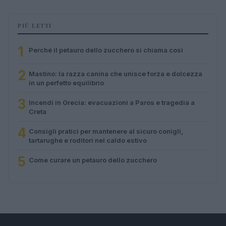
PIÙ LETTI
1
Perché il petauro dello zucchero si chiama così
2
Mastino: la razza canina che unisce forza e dolcezza
in un perfetto equilibrio
3
Incendi in Grecia: evacuazioni a Paros e tragedia a
Creta
4
Consigli pratici per mantenere al sicuro conigli,
tartarughe e roditori nel caldo estivo
5
Come curare un petauro dello zucchero