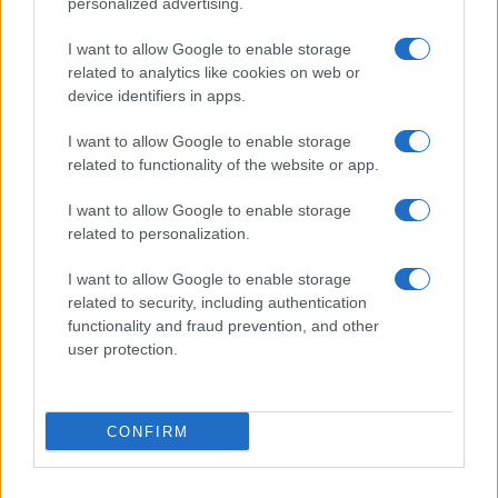
personalized advertising.
I want to allow Google to enable storage
related to analytics like cookies on web or
device identifiers in apps.
Crollo a Pistunina: vigili del fuoco al lavoro per trovare
i superstiti
I want to allow Google to enable storage
Greta Salvati · 3 Ago 2026
related to functionality of the website or app.
ALTRI ANIMALI
I want to allow Google to enable storage
related to personalization.
I want to allow Google to enable storage
related to security, including authentication
functionality and fraud prevention, and other
user protection.
CONFIRM