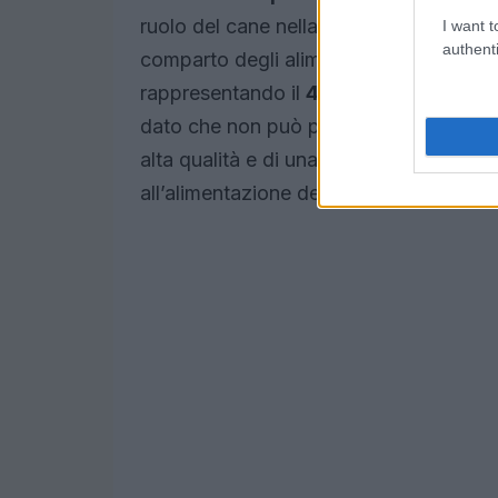
ruolo del cane nella vita familiare e soc
I want t
authenti
comparto degli alimenti per cani ha gen
rappresentando il
43,7%
del mercato t
dato che non può passare inosservato: 
alta qualità e di una crescente consape
all’alimentazione dei loro amici a quat