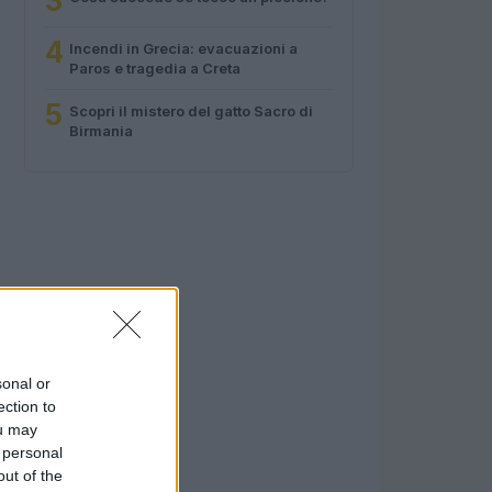
3
4
Incendi in Grecia: evacuazioni a
Paros e tragedia a Creta
5
Scopri il mistero del gatto Sacro di
Birmania
sonal or
ection to
ou may
 personal
out of the