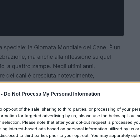
 speciale: la Giornata Mondiale del Cane. È un
brazione, ma anche alla riflessione su quel
ci a quattro zampe. Negli ultimi anni,
ere dei cani è cresciuta notevolmente,
della famiglia. Secondo il
Rapporto Assalco –
9 milioni di cani
, con un incremento significativo
 -
Do Not Process My Personal Information
ando i veri protagonisti delle nostre case e delle
to opt-out of the sale, sharing to third parties, or processing of your per
formation for targeted advertising by us, please use the below opt-out s
r selection. Please note that after your opt-out request is processed y
eing interest-based ads based on personal information utilized by us or
disclosed to third parties prior to your opt-out. You may separately opt-