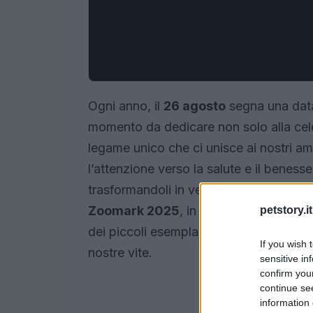
Ogni anno, il
26 agosto
segna una data
momento da dedicare non solo alla cele
legame unico che ci unisce ai nostri ami
l’attenzione verso la salute e il beness
trasformandoli in veri e propri membri 
Zoomark 2025
, in Italia ci sono circa
petstory.it
dei piccoli esemplari, che stanno divent
If you wish 
nostre vite.
sensitive in
confirm you
continue se
information 