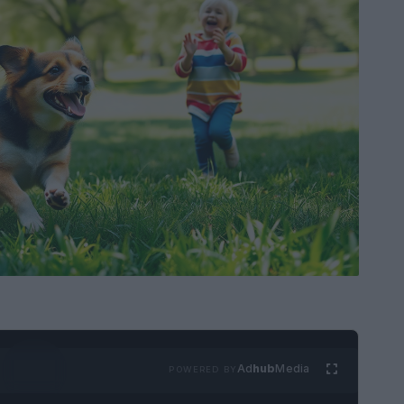
Ad
hub
Media
POWERED BY