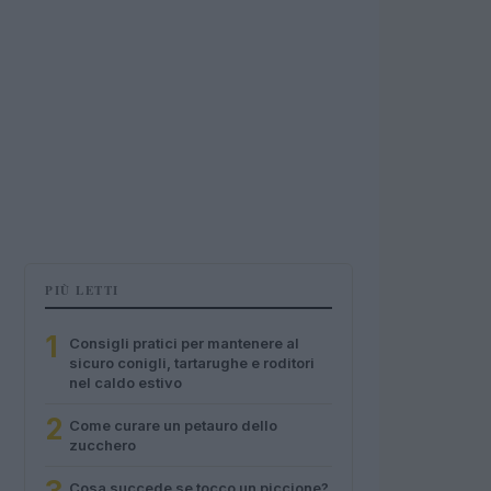
PIÙ LETTI
1
Consigli pratici per mantenere al
sicuro conigli, tartarughe e roditori
nel caldo estivo
2
Come curare un petauro dello
zucchero
Cosa succede se tocco un piccione?