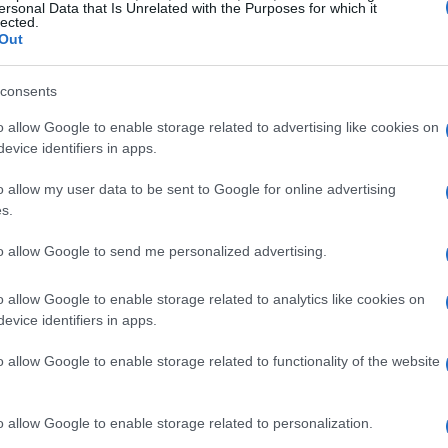
 solo riduce lo stress e la solitudine, ma
ersonal Data that Is Unrelated with the Purposes for which it
lected.
lizzazione. Hai mai notato come un semplice
Out
e la porta a nuove amicizie? E non finisce qui: i
consents
tà socialmente rilevanti, contribuendo
lla salute pubblica.
o allow Google to enable storage related to advertising like cookies on
evice identifiers in apps.
ai cani addestrati per la
ricerca di sostanze
o allow my user data to be sent to Google for online advertising
pecializzati nella salvaguardia della biodiversità
s.
no la qualità della vita delle persone, ma
to allow Google to send me personalized advertising.
upporto delle comunità e nella protezione
le pensare a quanto possano fare per noi?
o allow Google to enable storage related to analytics like cookies on
evice identifiers in apps.
n indicatore di un legame
o allow Google to enable storage related to functionality of the website
o allow Google to enable storage related to personalization.
ostante crescita, un chiaro segnale di quanto il