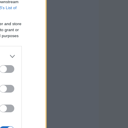
 downstream
B’s List of
er and store
to grant or
ed purposes