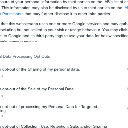
losure of your personal information by third parties on the IAB’s list of
. This information may also be disclosed by us to third parties on the
IA
Participants
that may further disclose it to other third parties.
 that this website/app uses one or more Google services and may gath
including but not limited to your visit or usage behaviour. You may click 
 to Google and its third-party tags to use your data for below specifi
ogle consent section.
l Data Processing Opt Outs
o opt-out of the Sharing of my personal data.
In
o opt-out of the Sale of my Personal Data.
In
ocietà italiana
to opt-out of processing my Personal Data for Targeted
ing.
ompagnia; oggi sono visti come
compagni fidati
In
e giornate. I dati ci raccontano una storia
o opt-out of Collection, Use, Retention, Sale, and/or Sharing