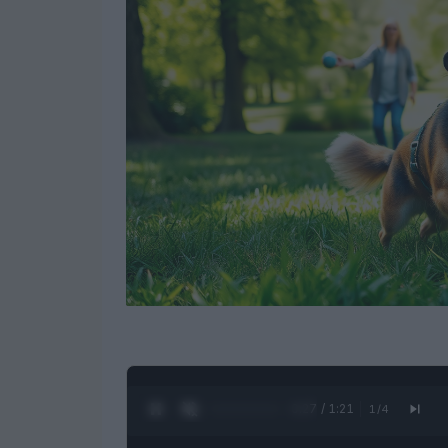
0:28 / 1:21
1
/
4