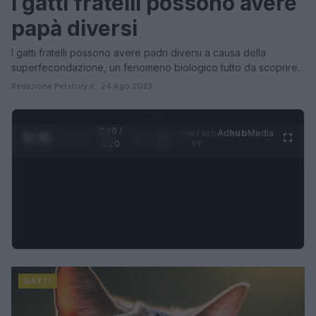
I gatti fratelli possono avere
papà diversi
I gatti fratelli possono avere padri diversi a causa della
superfecondazione, un fenomeno biologico tutto da scoprire.
Redazione Petstory.it · 24 Ago 2023
0:27 /
Ad
hub
Media
POWERED
1
/
4
1:20
BY
GATTI