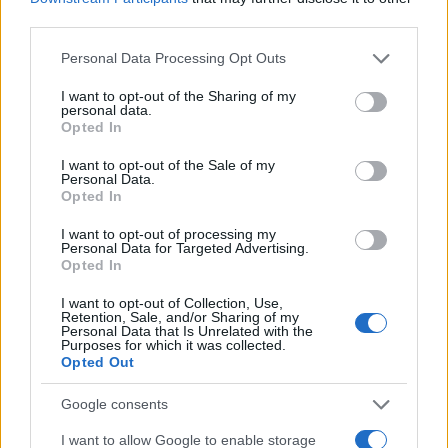
third parties.
Please note that this website/app uses one or more Google
Personal Data Processing Opt Outs
services and may gather and store information including but
not limited to your visit or usage behaviour. You may click to
I want to opt-out of the Sharing of my
personal data.
grant or deny consent to Google and its third-party tags to
Opted In
use your data for below specified purposes in below Google
consent section.
I want to opt-out of the Sale of my
Personal Data.
Opted In
Gatto in calore: come capirlo e quanto dura
In questo articolo, esamineremo più da vicino cosa significa
I want to opt-out of processing my
Personal Data for Targeted Advertising.
quando un gatto è in calore e come affrontare le sfide che
Opted In
ne…
Redazione Petstory.it · 23 Gen 2023
I want to opt-out of Collection, Use,
Retention, Sale, and/or Sharing of my
Personal Data that Is Unrelated with the
Purposes for which it was collected.
Opted Out
Google consents
I want to allow Google to enable storage