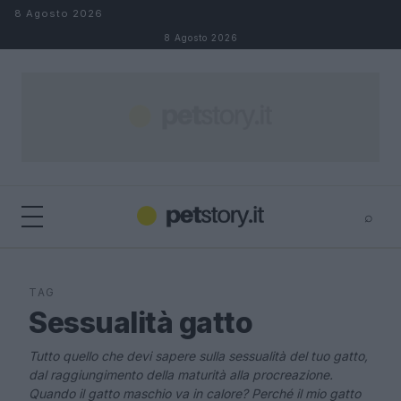
Salta al contenuto
8 Agosto 2026
8 Agosto 2026
⌕
×
⌕
Cerca
TAG
Sessualità gatto
Tutto quello che devi sapere sulla sessualità del tuo gatto,
dal raggiungimento della maturità alla procreazione.
Quando il gatto maschio va in calore? Perché il mio gatto