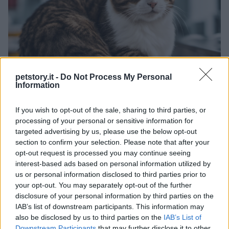
petstory.it -
Do Not Process My Personal
Information
Sterilizzazione del gatto: benefici e
If you wish to opt-out of the sale, sharing to third parties, or
processing of your personal or sensitive information for
svantaggi
targeted advertising by us, please use the below opt-out
In questo articolo esamineremo nei dettagli i benefici della
section to confirm your selection. Please note that after your
sterilizzazione del gatto e l'impatto sulla sua salute.
opt-out request is processed you may continue seeing
Redazione Petstory.it · 9 Feb 2023
interest-based ads based on personal information utilized by
us or personal information disclosed to third parties prior to
GATTI
your opt-out. You may separately opt-out of the further
disclosure of your personal information by third parties on the
IAB’s list of downstream participants. This information may
also be disclosed by us to third parties on the
IAB’s List of
Downstream Participants
that may further disclose it to other