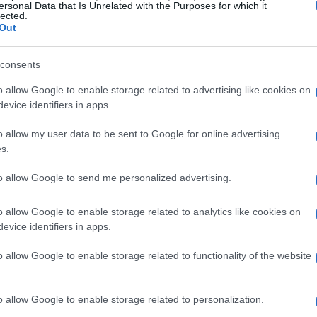
maturare anche dopo aver…
ersonal Data that Is Unrelated with the Purposes for which it
lected.
Out
Redazione Petstory.it · 9 Apr 2024
consents
o allow Google to enable storage related to advertising like cookies on
evice identifiers in apps.
o allow my user data to be sent to Google for online advertising
s.
to allow Google to send me personalized advertising.
o allow Google to enable storage related to analytics like cookies on
evice identifiers in apps.
o allow Google to enable storage related to functionality of the website
CONIGLI
o allow Google to enable storage related to personalization.