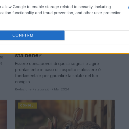
o allow Google to enable storage related to security, including
cation functionality and fraud prevention, and other user protection.
CONFIRM
Come capire se il mio coniglio non
sta bene?
na
na
Essere consapevoli di questi segnali e agire
prontamente in caso di sospetto malessere è
fondamentale per garantire la salute del tuo
coniglio.
Redazione Petstory.it · 7 Mar 2024
CONIGLI