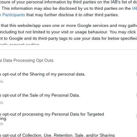
losure of your personal information by third parties on the IAB’s list of
un coniglio?
. This information may also be disclosed by us to third parties on the
IA
Le punture di zanzara possono causare fastidio e
Participants
that may further disclose it to other third parties.
disagio ai conigli, ma fortunatamente sono meno
suscettibili alle malattie trasmesse dalle zanzare
 that this website/app uses one or more Google services and may gath
rispetto…
including but not limited to your visit or usage behaviour. You may click 
 to Google and its third-party tags to use your data for below specifi
Redazione Petstory.it · 1 Giu 2024
ogle consent section.
CONIGLI
l Data Processing Opt Outs
o opt-out of the Sharing of my personal data.
In
o opt-out of the Sale of my Personal Data.
In
to opt-out of processing my Personal Data for Targeted
Fino a che età crescono i conigli?
ing.
In
I conigli sono animali che crescono rapidamente nei
primi mesi di vita, ma continuano a svilupparsi e a
o opt-out of Collection, Use, Retention, Sale, and/or Sharing