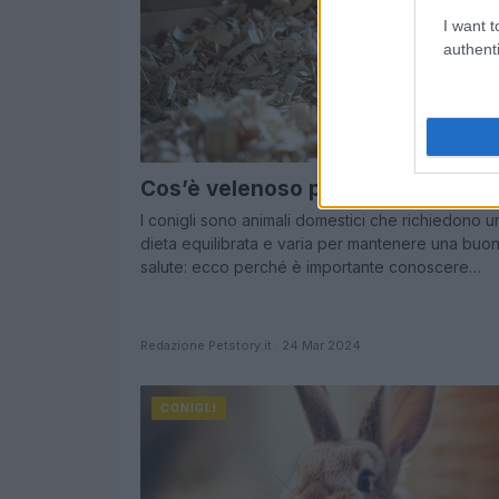
I want t
authenti
Cos’è velenoso per i conigli?
I conigli sono animali domestici che richiedono u
dieta equilibrata e varia per mantenere una buo
salute: ecco perché è importante conoscere…
Redazione Petstory.it · 24 Mar 2024
CONIGLI