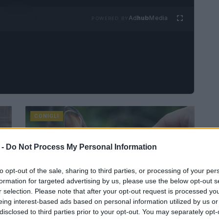
Ad
hub
Media
POWERED BY
CONIGLI
 -
Do Not Process My Personal Information
to opt-out of the sale, sharing to third parties, or processing of your per
formation for targeted advertising by us, please use the below opt-out s
r selection. Please note that after your opt-out request is processed y
eing interest-based ads based on personal information utilized by us or
Cosa succede se una zanzara punge
disclosed to third parties prior to your opt-out. You may separately opt-