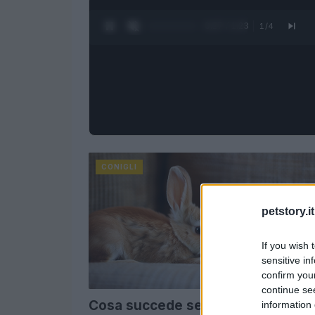
0:28 / 1:23
1
/
4
CONIGLI
petstory.it
If you wish 
sensitive in
confirm you
continue se
Cosa succede se il coniglio lecca
information 