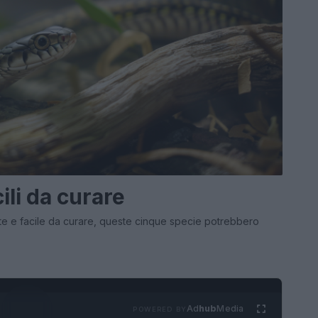
cili da curare
tte e facile da curare, queste cinque specie potrebbero
Ad
hub
Media
POWERED BY