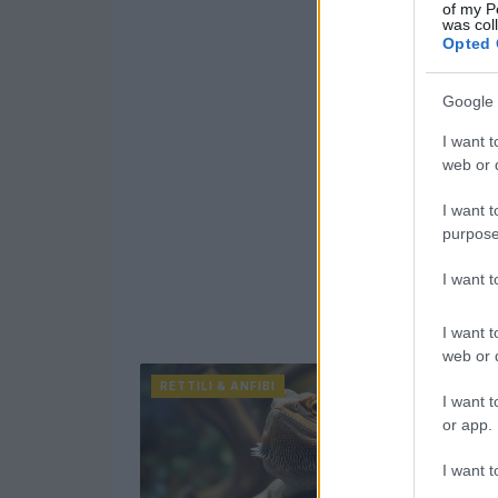
of my P
was col
Opted 
Google 
I want t
web or d
I want t
purpose
I want 
I want t
web or d
RETTILI & ANFIBI
I want t
or app.
I want t