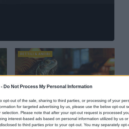
RETTILI & ANFIBI
 -
Do Not Process My Personal Information
to opt-out of the sale, sharing to third parties, or processing of your per
formation for targeted advertising by us, please use the below opt-out s
Quali rettili sono illegali in Italia?
r selection. Please note that after your opt-out request is processed y
eing interest-based ads based on personal information utilized by us or
o
Prima di acquistare un rettile, è importante informarsi
disclosed to third parties prior to your opt-out. You may separately opt-
sulle specie legali e sulle regole da seguire per la