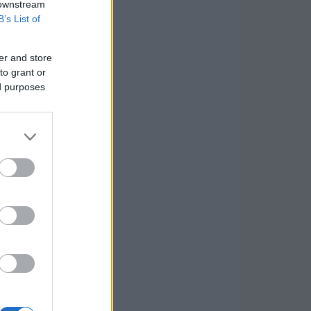
 downstream
B’s List of
er and store
to grant or
ed purposes