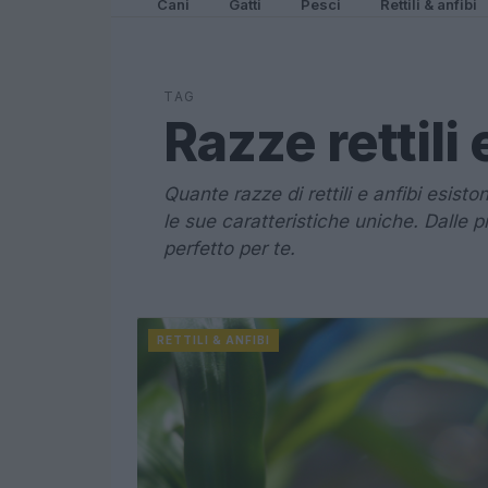
Cani
Gatti
Pesci
Rettili & anfibi
TAG
Razze rettili 
Quante razze di rettili e anfibi esist
le sue caratteristiche uniche. Dalle p
perfetto per te.
RETTILI & ANFIBI