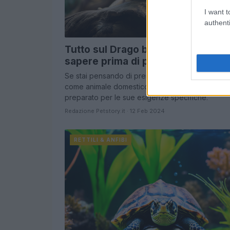
I want t
authenti
Tutto sul Drago barbuto, cosa
sapere prima di prenderne uno
Se stai pensando di prendere un Drago barbuto
come animale domestico, assicurati di essere
preparato per le sue esigenze specifiche.
Redazione Petstory.it · 12 Feb 2024
RETTILI & ANFIBI