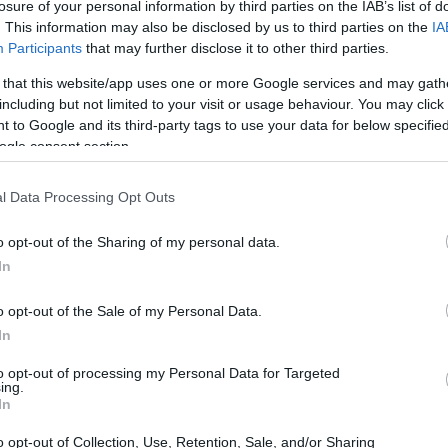
losure of your personal information by third parties on the IAB’s list of
loro cura.
. This information may also be disclosed by us to third parties on the
IA
Redazione Petstory.it · 12 Apr 2024
Participants
that may further disclose it to other third parties.
 that this website/app uses one or more Google services and may gath
RETTILI & ANFIBI
including but not limited to your visit or usage behaviour. You may click 
 to Google and its third-party tags to use your data for below specifi
ogle consent section.
l Data Processing Opt Outs
o opt-out of the Sharing of my personal data.
In
Tutto sul geco crestato: cosa sapere
prima di prenderne uno
o opt-out of the Sale of my Personal Data.
In
Sogni un geco crestato come animale domestico? In
questo articolo scoprirai se è il compagno che fa
to opt-out of processing my Personal Data for Targeted
per te!
ing.
In
Redazione Petstory.it · 28 Feb 2024
o opt-out of Collection, Use, Retention, Sale, and/or Sharing