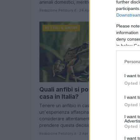
further disc
animali domestici, mentre altre sono…
participants
Redazione Petstory.it · 24 Apr 2024
Downstream 
Please note
RETTILI & ANFIBI
information 
deny consent
in below Go
Persona
I want t
Opted 
Quali anfibi si possono tenere in
casa in Italia?
I want t
Opted 
Tenere un anfibio in casa può essere
un'esperienza affascinante, ma è importante
I want 
considerare attentamente tutti i fattori prima di
Advertis
prendere questa decisione.
Opted 
Redazione Petstory.it · 3 Apr 2024
I want t