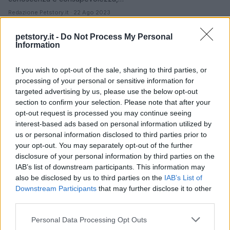
Redazione Petstory.it · 22 Ago 2023
PESCI
petstory.it -
Do Not Process My Personal
Information
If you wish to opt-out of the sale, sharing to third parties, or
processing of your personal or sensitive information for
targeted advertising by us, please use the below opt-out
section to confirm your selection. Please note that after your
opt-out request is processed you may continue seeing
interest-based ads based on personal information utilized by
us or personal information disclosed to third parties prior to
your opt-out. You may separately opt-out of the further
disclosure of your personal information by third parties on the
IAB’s list of downstream participants. This information may
also be disclosed by us to third parties on the
IAB’s List of
Perché i pesci non chiudono gli occhi?
Downstream Participants
that may further disclose it to other
third parties.
I pesci, come noi, dormono, ma a differenza degli umani e di
molti altri animali non chiudono gli occhi. Ecco perché.
Please note that this website/app uses one or more Google
Personal Data Processing Opt Outs
services and may gather and store information including but
Redazione Petstory.it · 13 Giu 2023