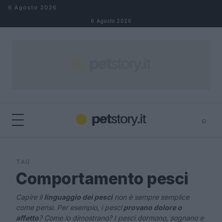
Salta al contenuto
6 Agosto 2026
6 Agosto 2026
⌕
×
⌕
Cerca
TAG
Comportamento pesci
Capire il
linguaggio dei pesci
non è sempre semplice
come pensi. Per esempio, i pesci
provano dolore o
affetto
? Come lo dimostrano? I pesci dormono, sognano e