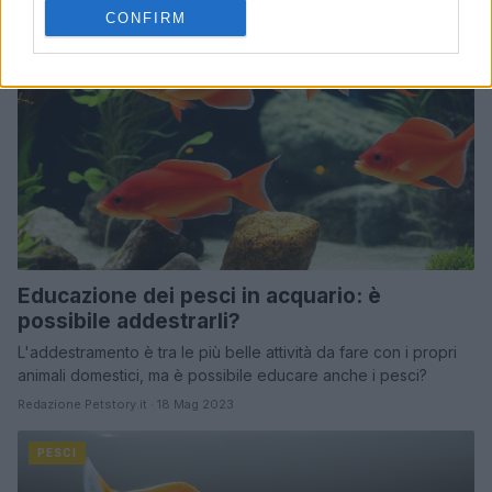
CONFIRM
Educazione dei pesci in acquario: è
possibile addestrarli?
L'addestramento è tra le più belle attività da fare con i propri
animali domestici, ma è possibile educare anche i pesci?
Redazione Petstory.it · 18 Mag 2023
PESCI