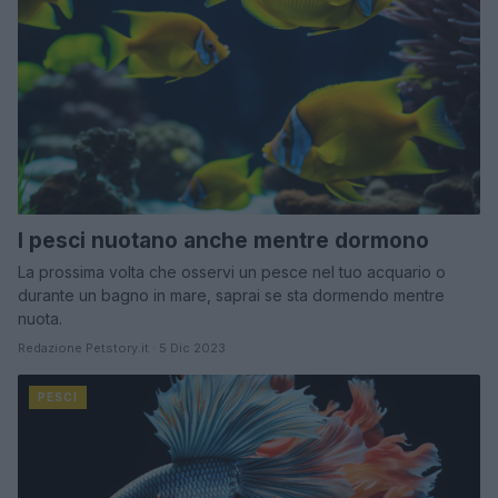
I pesci nuotano anche mentre dormono
La prossima volta che osservi un pesce nel tuo acquario o
durante un bagno in mare, saprai se sta dormendo mentre
nuota.
Redazione Petstory.it · 5 Dic 2023
PESCI