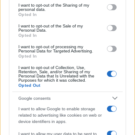
not limited to your visit or usage behaviour. You may click to
I want to opt-out of the Sharing of my
personal data.
grant or deny consent to Google and its third-party tags to
PESCI
Opted In
use your data for below specified purposes in below Google
consent section.
I want to opt-out of the Sale of my
Personal Data.
Opted In
I want to opt-out of processing my
Personal Data for Targeted Advertising.
Opted In
I want to opt-out of Collection, Use,
Retention, Sale, and/or Sharing of my
Personal Data that Is Unrelated with the
Purposes for which it was collected.
Opted Out
Google consents
Cosa bevono i pesci quando hanno sete?
I want to allow Google to enable storage
Sono immersi nell'acqua per tutta la loro vita, ma anche i pesci
related to advertising like cookies on web or
possono avere sete? E, se sì, cosa bevono per placarla?…
device identifiers in apps.
Redazione Petstory.it · 24 Mag 2023
I want to allow my user data to be sent to