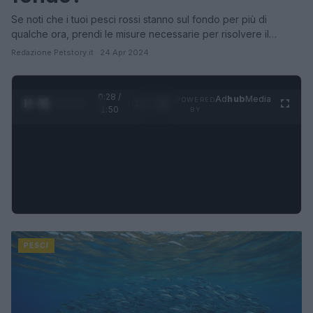
Se noti che i tuoi pesci rossi stanno sul fondo per più di
qualche ora, prendi le misure necessarie per risolvere il…
Redazione Petstory.it · 24 Apr 2024
0:30 /
Ad
hub
Media
POWERED
1
/
4
1:50
BY
PESCI