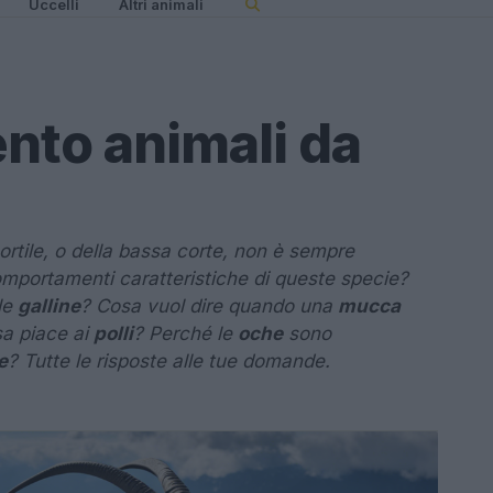
Uccelli
Altri animali
to animali da
cortile, o della bassa corte, non è sempre
mportamenti caratteristiche di queste specie?
le
galline
? Cosa vuol dire quando una
mucca
a piace ai
polli
? Perché le
oche
sono
e
? Tutte le risposte alle tue domande.