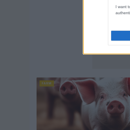
I want t
authenti
FARM