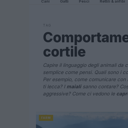
Cani
Gatti
Pesci
Rettili & anfibi
TAG
Comportamen
cortile
Capire il linguaggio degli animali da 
semplice come pensi. Quali sono i co
Per esempio, come comunicare con 
ti lecca? I
maiali
sanno contare? Cos
aggressive? Come ci vedono le
capr
FARM