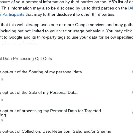
losure of your personal information by third parties on the IAB’s list of
. This information may also be disclosed by us to third parties on the
IA
Participants
that may further disclose it to other third parties.
 that this website/app uses one or more Google services and may gath
including but not limited to your visit or usage behaviour. You may click 
 to Google and its third-party tags to use your data for below specifi
ogle consent section.
Perché le oche sono così
l Data Processing Opt Outs
aggressive?
o opt-out of the Sharing of my personal data.
Tanto belle quanto - a volte - aggressive, le oche
possono essere difficili da gestire: ecco come
In
evitare situazioni spiacevoli.
fa
o opt-out of the Sale of my Personal Data.
In
Redazione Petstory.it · 11 Lug 2023
to opt-out of processing my Personal Data for Targeted
ing.
In
FARM
o opt-out of Collection, Use, Retention, Sale, and/or Sharing