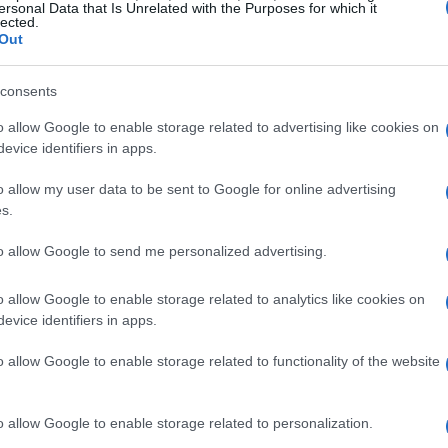
ersonal Data that Is Unrelated with the Purposes for which it
lected.
Out
consents
o allow Google to enable storage related to advertising like cookies on
evice identifiers in apps.
Le oche sono monogame e restano
fedeli al partner per tutta la vita
o allow my user data to be sent to Google for online advertising
s.
Gli animali monogami sono rari e tra questi si
contano le oche: la loro fedeltà e devozione al
cca
to allow Google to send me personalized advertising.
partner è straordinaria, così…
o allow Google to enable storage related to analytics like cookies on
are
evice identifiers in apps.
o allow Google to enable storage related to functionality of the website
Redazione Petstory.it · 21 Giu 2023
o allow Google to enable storage related to personalization.