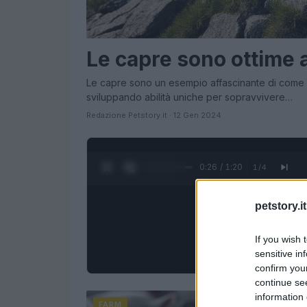
Le capre sono ottime 
Le capre sono un esempio affascinante di come gli
sviluppando abilità uniche per sopravvivere…
Redazione Petstory.it · 12 Gen 2024
0:28 / 1:20
1
/
4
petstory.it
If you wish 
sensitive in
confirm you
continue se
information 
FARM