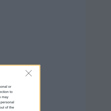
sonal or
ection to
ou may
 personal
out of the