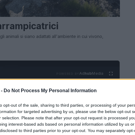
arrampicatrici
 animali si siano adattati all'ambiente in cui vivono,
Ad
hub
Media
POWERED BY
 -
Do Not Process My Personal Information
to opt-out of the sale, sharing to third parties, or processing of your per
formation for targeted advertising by us, please use the below opt-out s
r selection. Please note that after your opt-out request is processed y
eing interest-based ads based on personal information utilized by us or
disclosed to third parties prior to your opt-out. You may separately opt-
FARM