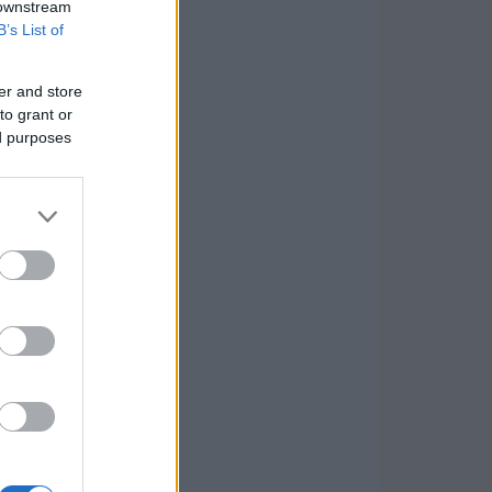
 downstream
B’s List of
er and store
to grant or
ed purposes