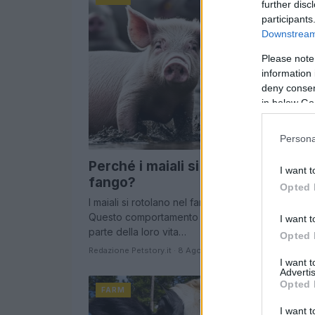
further disc
participants
Downstream 
Please note
information 
deny consent
in below Go
Persona
Perché i maiali si rotolano nel
I want t
fango?
Opted 
I maiali si rotolano nel fango per diverse ragioni.
Questo comportamento è naturale per i maiali e 
I want t
parte della loro vita…
Opted 
Redazione Petstory.it · 8 Ago 2023
I want 
Advertis
Opted 
FARM
I want t