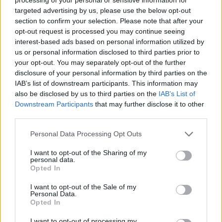
targeted advertising by us, please use the below opt-out
Cosa mangia il pesce rosso nella boccia?
section to confirm your selection. Please note that after your
Consigli utili
opt-out request is processed you may continue seeing
In questo articolo esamineremo tutto ciò che devi sapere per
interest-based ads based on personal information utilized by
prenderti cura al meglio del tuo pesce rosso.
us or personal information disclosed to third parties prior to
your opt-out. You may separately opt-out of the further
Redazione Petstory.it · 27 Gen 2023
disclosure of your personal information by third parties on the
IAB’s list of downstream participants. This information may
also be disclosed by us to third parties on the
IAB’s List of
Downstream Participants
that may further disclose it to other
third parties.
Please note that this website/app uses one or more Google
Personal Data Processing Opt Outs
services and may gather and store information including but
not limited to your visit or usage behaviour. You may click to
I want to opt-out of the Sharing of my
personal data.
grant or deny consent to Google and its third-party tags to
Opted In
use your data for below specified purposes in below Google
consent section.
I want to opt-out of the Sale of my
Personal Data.
Opted In
I want to opt-out of processing my