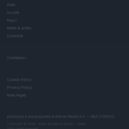
Gatti
Uccelli
Pesci
Rettili & anfibi
Curiosità
MAGAZINE
Contattaci
LEGALE
Cookie Policy
Privacy Policy
Note legali
petstory.it è una proprietà di AdHub Media S.r.l. — REA 2729933
Copyright © 2026 · Edito da AdHub Media — Italia
Tutti i diritti riservati