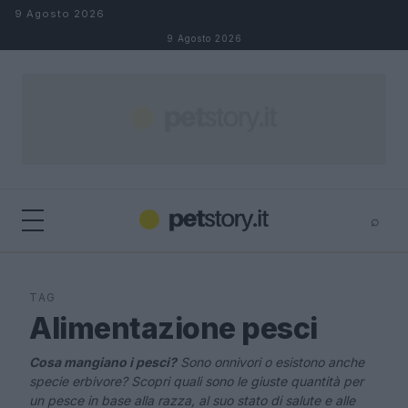
Salta al contenuto
9 Agosto 2026
9 Agosto 2026
⌕
×
⌕
Cerca
TAG
Alimentazione pesci
Cosa mangiano i pesci?
Sono onnivori o esistono anche
specie erbivore? Scopri quali sono le giuste quantità per
un pesce in base alla razza, al suo stato di salute e alle