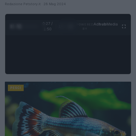
Redazione Petstory.it · 28 Mag 2024
0:28 /
Ad
hub
Media
POWERED
1
/
4
1:50
BY
PESCI