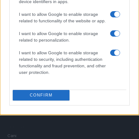
device identifiers in apps.
I want to allow Google to enable storage
related to functionality of the website or app.
TOP IN ALIMENTAZIONE PESCI
I want to allow Google to enable storage
1
related to personalization.
Quante volte si deve dare da mangiare ai pesci guppy?
I want to allow Google to enable storage
related to security, including authentication
functionality and fraud prevention, and other
user protection.
CONFIRM
Cani, gatti, uccelli, pesci, rettili, anfibi, piccoli roditori,
conigli domestici e altri animali da compagnia.
SEZIONI
Cani