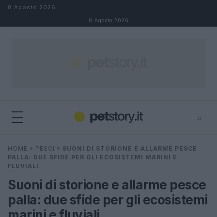
Salta al contenuto
8 Agosto 2026
8 Agosto 2026
⌕
×
⌕
HOME
»
PESCI
»
SUONI DI STORIONE E ALLARME PESCE
Cerca
PALLA: DUE SFIDE PER GLI ECOSISTEMI MARINI E
FLUVIALI
Suoni di storione e allarme pesce
palla: due sfide per gli ecosistemi
marini e fluviali