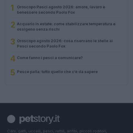
1
Oroscopo Pesci agosto 2026: amore, lavoro e
benessere secondo Paolo Fox
2
Acquario in estate: come stabilizzare temperatura e
ossigeno senza rischi
3
Oroscopo agosto 2026: cosa riservano le stelle ai
Pesci secondo Paolo Fox
4
Come fanno i pesci a comunicare?
5
Pesce palla: tutto quello che c’è da sapere
Cani, gatti, uccelli, pesci, rettili, anfibi, piccoli roditori,