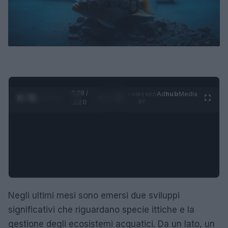
0:29 /
Ad
hub
Media
POWERED
1
/
4
1:20
BY
Negli ultimi mesi sono emersi due sviluppi
significativi che riguardano specie ittiche e la
gestione degli ecosistemi acquatici. Da un lato, un