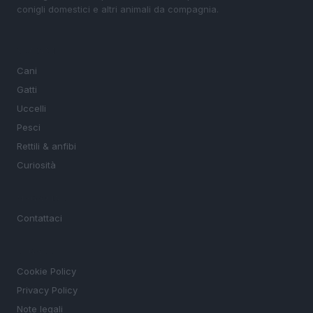
conigli domestici e altri animali da compagnia.
SEZIONI
Cani
Gatti
Uccelli
Pesci
Rettili & anfibi
Curiosità
MAGAZINE
Contattaci
LEGALE
Cookie Policy
Privacy Policy
Note legali