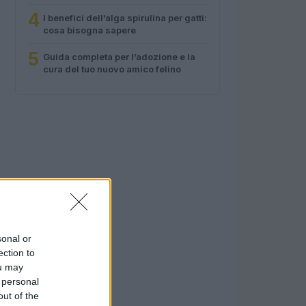
4
I benefici dell’alga spirulina per gatti:
cosa bisogna sapere
5
Guida completa per l’adozione e la
cura del tuo nuovo amico felino
sonal or
ection to
ou may
 personal
out of the