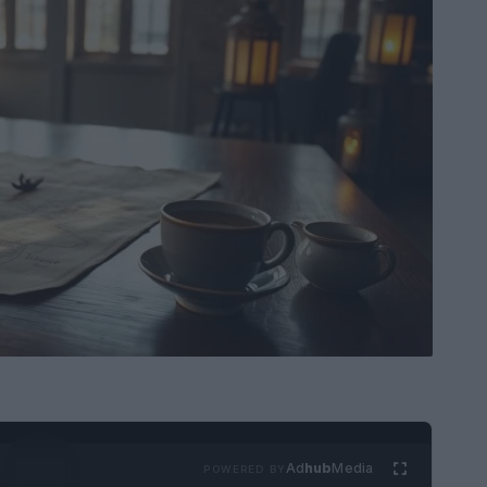
Ad
hub
Media
POWERED BY