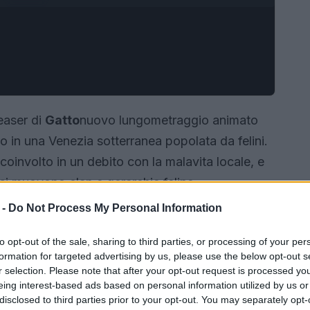
easer di
Gatto
nuovo lungometraggio animato
 in una Venezia sotterranea popolata da felini.
coinvolto in un debito con la malavita locale, e
 si muovono clan e gerarchie feline.
 -
Do Not Process My Personal Information
to opt-out of the sale, sharing to third parties, or processing of your per
formation for targeted advertising by us, please use the below opt-out s
r selection. Please note that after your opt-out request is processed y
eing interest-based ads based on personal information utilized by us or
disclosed to third parties prior to your opt-out. You may separately opt-