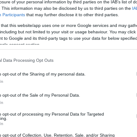
losure of your personal information by third parties on the IAB’s list of
. This information may also be disclosed by us to third parties on the
IA
Participants
that may further disclose it to other third parties.
 that this website/app uses one or more Google services and may gath
including but not limited to your visit or usage behaviour. You may click 
 to Google and its third-party tags to use your data for below specifi
ogle consent section.
l Data Processing Opt Outs
o opt-out of the Sharing of my personal data.
ce tono, protagonisti e regole del mondo
In
ir
con sfumature comiche. La produzione è
ione italiana è stata fissata al
4 marzo
o opt-out of the Sale of my Personal Data.
In
oli di punta dello studio.
Ultimo aggiornamento:
to opt-out of processing my Personal Data for Targeted
ing.
In
a Venezia sotterranea dei gatti
o opt-out of Collection, Use, Retention, Sale, and/or Sharing