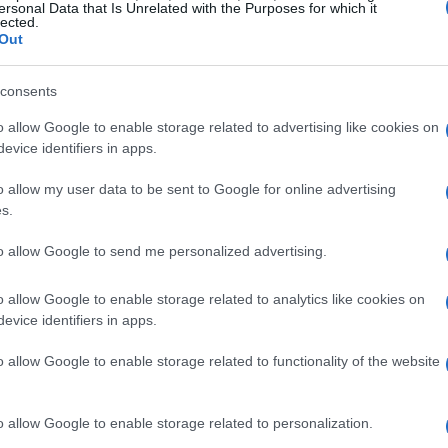
ersonal Data that Is Unrelated with the Purposes for which it
lected.
rio felino che alterna
tensione
e ironia,
Out
 segreti della città lagunare. La Venezia del film
fondi e rifugi, uno
stato dei gatti
con regole
consents
re. La scena mostra dettagli scenografici
o allow Google to enable storage related to advertising like cookies on
evice identifiers in apps.
e
una lampadina oscillante, superfici umide,
ilibrio tra comicità e atmosfera tesa costruisce
o allow my user data to be sent to Google for online advertising
s.
to allow Google to send me personalized advertising.
uziosa per architetture,
texture
dei manti e
nte tra la città visibile e il reticolo nascosto
o allow Google to enable storage related to analytics like cookies on
evice identifiers in apps.
 si intravedono
bande
riti e traffici, elementi che
ostengono una narrazione che gioca con i
o allow Google to enable storage related to functionality of the website
 appoggia a contrasti cromatici e a micro-gesti
ndosi alla tradizione dello studio.
o allow Google to enable storage related to personalization.