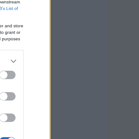
 downstream
B’s List of
er and store
to grant or
ed purposes