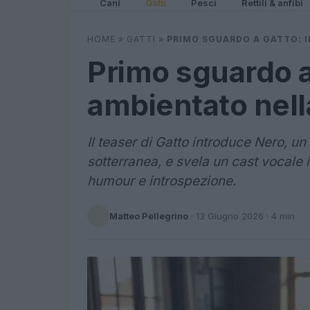
Cani
Gatti
Pesci
Rettili & anfibi
HOME
»
GATTI
»
PRIMO SGUARDO A GATTO: I
Primo sguardo a 
ambientato nell
Il teaser di Gatto introduce Nero, un
sotterranea, e svela un cast vocale
humour e introspezione.
Matteo Pellegrino
·
13 Giugno 2026
· 4 min