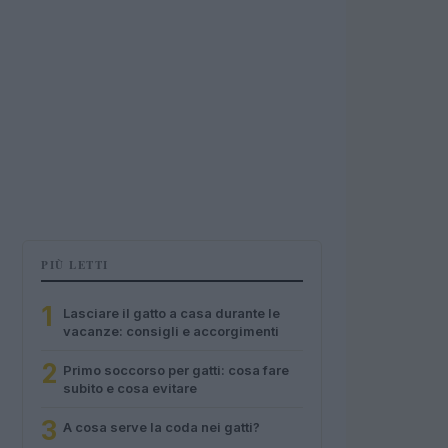
PIÙ LETTI
1
Lasciare il gatto a casa durante le
vacanze: consigli e accorgimenti
2
Primo soccorso per gatti: cosa fare
subito e cosa evitare
3
A cosa serve la coda nei gatti?