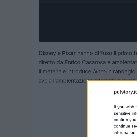
Disney e
Pixar
hanno diffuso il primo t
diretto da Enrico Casarosa e ambientato
Il materiale introduce
Nero
un randagio 
svela l’ambientazione alternativa in cui
petstory.it
If you wish 
sensitive in
confirm you
continue se
information 