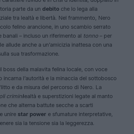
ttoria parte da un
debito
che lo lega alla
nziale tra lealtà e libertà. Nel frammento, Nero
ccolo felino arancione, in uno scambio serrato
anali – incluso un riferimento al
tonno
– per
iale allude anche a un’amicizia inattesa con una
sulla sua trasformazione.
l boss della malavita felina locale, con voce
 incarna l’autorità e la minaccia del sottobosco
litto e da misura del percorso di Nero. La
oli crimini
lealtà e superstizioni legate al manto
ne che alterna battute secche a scarti
ce unire
star power
e sfumature interpretative,
nere sia la tensione sia la leggerezza.