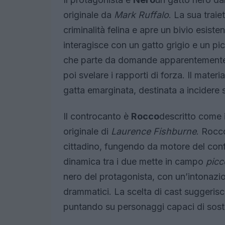
originale da
Mark Ruffalo
. La sua traie
criminalità felina e apre un bivio esiste
interagisce con un gatto grigio e un pi
che parte da domande apparentemente b
poi svelare i rapporti di forza. Il mater
gatta emarginata, destinata a incidere 
Il controcanto è
Rocco
descritto come i
originale di
Laurence Fishburne
. Rocco
cittadino, fungendo da motore del conf
dinamica tra i due mette in campo
picc
nero del protagonista, con un’intonazio
drammatici. La scelta di cast suggeris
puntando su personaggi capaci di soste