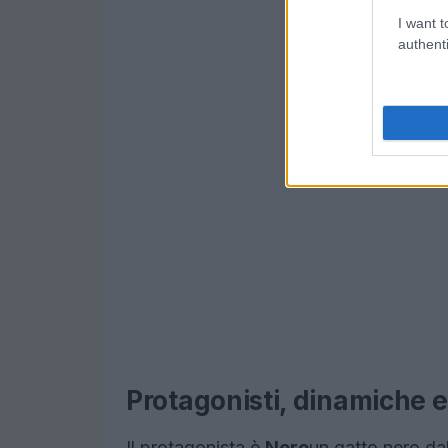
I want t
authenti
Protagonisti, dinamiche e
Il protagonista è
Nero
un gatto nero dal