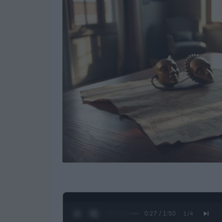
0:28 / 1:50
1
/
4