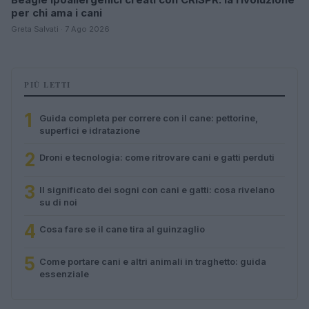
per chi ama i cani
Greta Salvati · 7 Ago 2026
PIÙ LETTI
1
Guida completa per correre con il cane: pettorine,
superfici e idratazione
2
Droni e tecnologia: come ritrovare cani e gatti perduti
3
Il significato dei sogni con cani e gatti: cosa rivelano
su di noi
4
Cosa fare se il cane tira al guinzaglio
5
Come portare cani e altri animali in traghetto: guida
essenziale