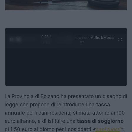
0:29 /
Ad
hub
Media
POWERED
1
/
4
1:23
BY
La Provincia di Bolzano ha presentato un disegno di
legge che propone di reintrodurre una
tassa
annuale
per i cani residenti, stimata attorno ai 100
euro all’anno, e di istituire una
tassa di soggiorno
di 1,50 euro al giorno per i cosiddetti
«
cani turisti
»
.