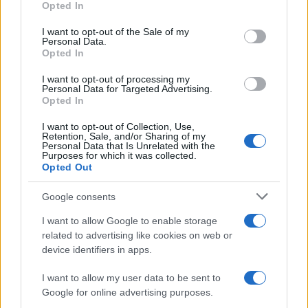
Opted In
AUTORE
use your data for below specified purposes in below Google
Susanna Capelli
consent section.
I want to opt-out of the Sale of my
Personal Data.
Susanna Capelli ha raccontato una
Opted In
rievocazione veronese dal loggiato di Piazza
Bra, promuovendo una linea editoriale che
I want to opt-out of processing my
Personal Data for Targeted Advertising.
valorizza la storia locale sui social.
Opted In
Collaboratrice storica, possiede una
collezione di programmi teatrali degli
I want to opt-out of Collection, Use,
spettacoli veronesi come particolare
Retention, Sale, and/or Sharing of my
Personal Data that Is Unrelated with the
biografico.
Purposes for which it was collected.
Opted Out
Google consents
I want to allow Google to enable storage
related to advertising like cookies on web or
device identifiers in apps.
I want to allow my user data to be sent to
Google for online advertising purposes.