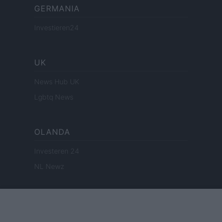
GERMANIA
Investieren24
UK
News Hub UK
Lgbtq News
OLANDA
Investeren 24
NL Newz