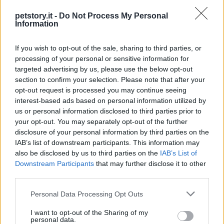
entrate locali con la tutela del benessere animale e
la responsabilità sociale dei proprietari. L’obiettivo
petstory.it -
Do Not Process My Personal
Information
dichiarato da chi avanza alternative è promuovere
politiche che non puniscano il rapporto uomo-
If you wish to opt-out of the sale, sharing to third parties, or
animale ma lo valorizzino.
processing of your personal or sensitive information for
targeted advertising by us, please use the below opt-out
In chiusura, la vicenda mette in luce un nodo
section to confirm your selection. Please note that after your
opt-out request is processed you may continue seeing
cruciale tra autonomia locale e quadro normativo
interest-based ads based on personal information utilized by
nazionale: l’eventuale approvazione del
us or personal information disclosed to third parties prior to
provvedimento provinciale a Bolzano potrebbe
your opt-out. You may separately opt-out of the further
disclosure of your personal information by third parties on the
innescare un confronto giuridico di ampia portata.
IAB’s list of downstream participants. This information may
Per restare aggiornati sulle evoluzioni del caso e su
also be disclosed by us to third parties on the
IAB’s List of
altre notizie in tema di natura e animali, è possibile
Downstream Participants
that may further disclose it to other
third parties.
iscriversi alle newsletter delle associazioni
interessate.
Please note that this website/app uses one or more Google
Personal Data Processing Opt Outs
services and may gather and store information including but
not limited to your visit or usage behaviour. You may click to
I want to opt-out of the Sharing of my
personal data.
grant or deny consent to Google and its third-party tags to