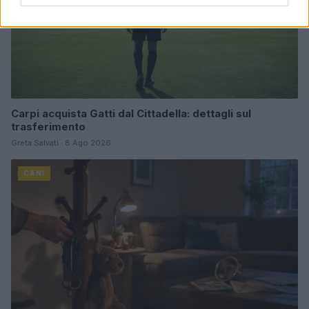
Carpi acquista Gatti dal Cittadella: dettagli sul
trasferimento
Greta Salvati · 8 Ago 2026
CANI