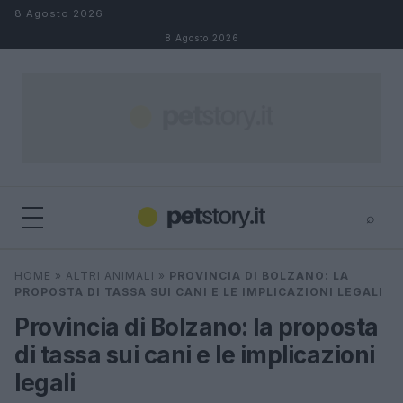
Salta al contenuto
8 Agosto 2026
8 Agosto 2026
⌕
×
⌕
HOME
»
ALTRI ANIMALI
»
PROVINCIA DI BOLZANO: LA
Cerca
PROPOSTA DI TASSA SUI CANI E LE IMPLICAZIONI LEGALI
Provincia di Bolzano: la proposta
di tassa sui cani e le implicazioni
legali