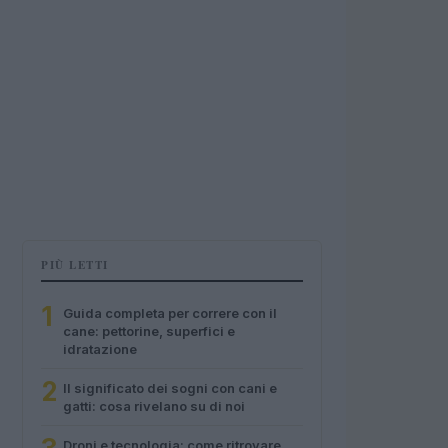
PIÙ LETTI
1
Guida completa per correre con il
cane: pettorine, superfici e
idratazione
2
Il significato dei sogni con cani e
gatti: cosa rivelano su di noi
Droni e tecnologia: come ritrovare