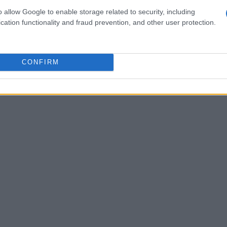
 della
polizza assicurativa obbligatoria
per la
o allow Google to enable storage related to security, including
cation functionality and fraud prevention, and other user protection.
 disposizioni mirano a ridurre il rischio
utela economica delle vittime in caso di danni.
CONFIRM