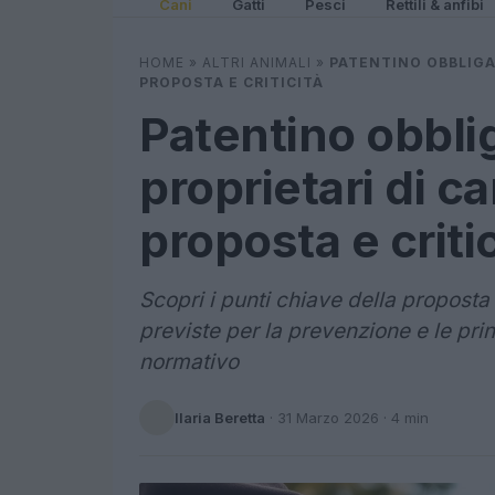
Cani
Gatti
Pesci
Rettili & anfibi
HOME
»
ALTRI ANIMALI
»
PATENTINO OBBLIGAT
PROPOSTA E CRITICITÀ
Patentino obblig
proprietari di ca
proposta e critic
Scopri i punti chiave della proposta 
previste per la prevenzione e le prin
normativo
Ilaria Beretta
·
31 Marzo 2026
· 4 min