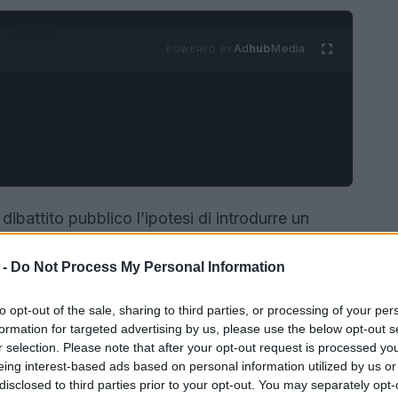
Ad
hub
Media
POWERED BY
 dibattito pubblico l’ipotesi di introdurre un
 o vuole acquisire un cane. L’idea, avanzata
 -
Do Not Process My Personal Information
nezia Giulia e ripresa in altre sedi parlamentari,
blema da reattiva a preventiva: formare i
to opt-out of the sale, sharing to third parties, or processing of your per
 valutare lo stato comportamentale degli animali
formation for targeted advertising by us, please use the below opt-out s
r selection. Please note that after your opt-out request is processed y
eing interest-based ads based on personal information utilized by us or
disclosed to third parties prior to your opt-out. You may separately opt-