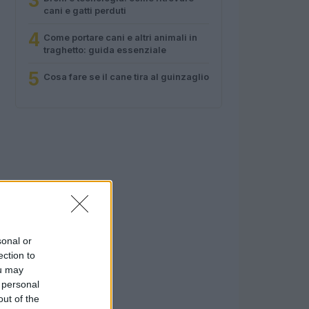
3
cani e gatti perduti
4
Come portare cani e altri animali in
traghetto: guida essenziale
5
Cosa fare se il cane tira al guinzaglio
sonal or
ection to
ou may
 personal
out of the