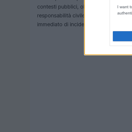
contesti pubblici, oltre all’introduzione
I want t
authenti
responsabilità civile verso terzi. Queste
immediato di incidenti e a favorire la t