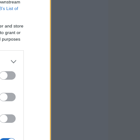
 downstream
B’s List of
er and store
to grant or
ed purposes