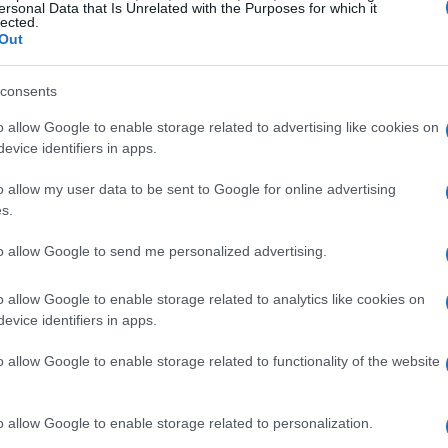
ersonal Data that Is Unrelated with the Purposes for which it
nina. Tuttavia, su diversi punti rimangono
lected.
Out
tiche da chiarire.
consents
 testo
o allow Google to enable storage related to advertising like cookies on
evice identifiers in apps.
e di un
percorso formativo
da sostenere prima
o allow my user data to be sent to Google for online advertising
i corsi strutturati con una verifica finale delle
s.
tario acquisisca conoscenze di base su gestione,
to allow Google to send me personalized advertising.
enti a rischio. A questo si affianca l’obbligo
e
del cane, effettuata con strumenti
o allow Google to enable storage related to analytics like cookies on
icati, come medici veterinari esperti in
evice identifiers in apps.
o allow Google to enable storage related to functionality of the website
bblici
o allow Google to enable storage related to personalization.
’uso del
guinzaglio
e della
museruola
in