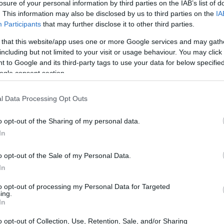
losure of your personal information by third parties on the IAB’s list of
. This information may also be disclosed by us to third parties on the
IA
Participants
that may further disclose it to other third parties.
 that this website/app uses one or more Google services and may gath
including but not limited to your visit or usage behaviour. You may click 
 to Google and its third-party tags to use your data for below specifi
ogle consent section.
l Data Processing Opt Outs
o opt-out of the Sharing of my personal data.
In
o opt-out of the Sale of my Personal Data.
In
to opt-out of processing my Personal Data for Targeted
re composte che guardano sia alla tutela della
ing.
In
nimale
. Tra gli obiettivi dichiarati figurano la
iduzione delle aggressioni e il miglioramento
o opt-out of Collection, Use, Retention, Sale, and/or Sharing