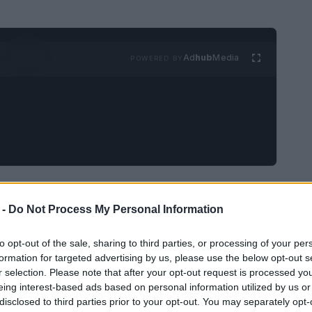
Ad
hub
Media
POWERED BY
roposta di legge
è stata presentata in Senato,
 -
Do Not Process My Personal Information
ali domestici, in particolare per i cani. Intitolata
di cani a tutela del loro benessere e della
to opt-out of the sale, sharing to third parties, or processing of your per
ha suscitato un acceso dibattito, rivelando
formation for targeted advertising by us, please use the below opt-out s
r selection. Please note that after your opt-out request is processed y
tenzione.
eing interest-based ads based on personal information utilized by us or
disclosed to third parties prior to your opt-out. You may separately opt-