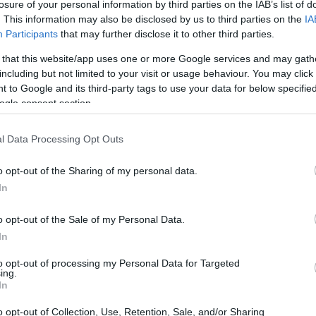
losure of your personal information by third parties on the IAB’s list of
. This information may also be disclosed by us to third parties on the
IA
Participants
that may further disclose it to other third parties.
 that this website/app uses one or more Google services and may gath
including but not limited to your visit or usage behaviour. You may click 
 to Google and its third-party tags to use your data for below specifi
ogle consent section.
l Data Processing Opt Outs
o opt-out of the Sharing of my personal data.
In
o opt-out of the Sale of my Personal Data.
In
to opt-out of processing my Personal Data for Targeted
 le sue conseguenze
ing.
In
o di questo progetto legislativo è l’introduzione
o opt-out of Collection, Use, Retention, Sale, and/or Sharing