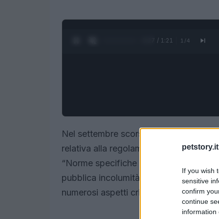
0:28 / 1:21
1
/
4
Nel settembre scorso, un’importante
p
petstory.it
relativa alla regolamentazione degli anim
“Norme specifiche per alcune tipologie 
If you wish 
pubblica incolumità”, questa iniziativa 
sensitive in
confirm you
numerosi aspetti critici che meritano at
continue se
information 