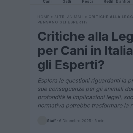
Cani
Gatti
Pesci
Rettili & anfibi
HOME
»
ALTRI ANIMALI
»
CRITICHE ALLA LEGG
PENSANO GLI ESPERTI?
Critiche alla Le
per Cani in Ital
gli Esperti?
Esplora le questioni riguardanti la p
sue conseguenze per gli animali dome
profondità le implicazioni legali, so
normativa potrebbe trasformare la r
Staff
·
6 Dicembre 2025
· 3 min