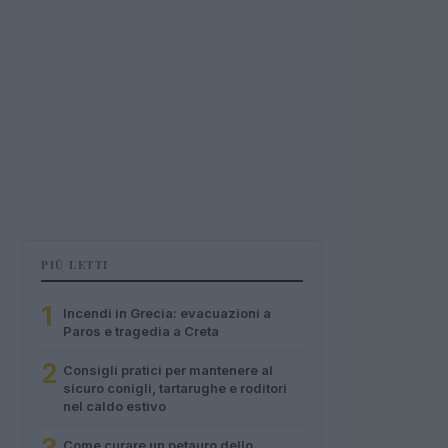
PIÙ LETTI
1
Incendi in Grecia: evacuazioni a
Paros e tragedia a Creta
2
Consigli pratici per mantenere al
sicuro conigli, tartarughe e roditori
nel caldo estivo
Come curare un petauro dello