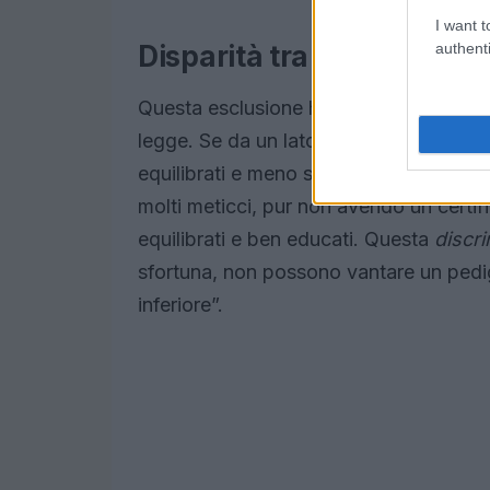
I want t
authenti
Disparità tra cani di razz
Questa esclusione ha generato un forte di
legge. Se da un lato si sostiene che i 
equilibrati e meno soggetti a comportame
molti meticci, pur non avendo un certif
equilibrati e ben educati. Questa
discr
sfortuna, non possono vantare un pedig
inferiore”.