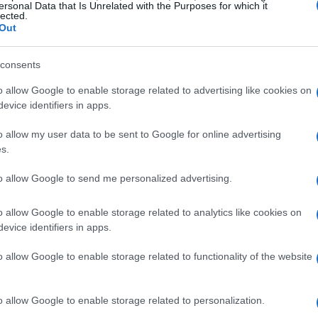
isce a un elenco di razze canine considerate a
ersonal Data that Is Unrelated with the Purposes for which it
lected.
onsabile. A differenza di una
black list
, la
save
Out
li, prevenendo situazioni di maltrattamento.
consents
cani inclusi in questa lista non sono
o allow Google to enable storage related to advertising like cookies on
 molti di loro non possiedono un
pedigree
evice identifiers in apps.
ella Cinofilia Italiana (E.N.C.I.).
o allow my user data to be sent to Google for online advertising
s.
rietari e cani
to allow Google to send me personalized advertising.
ietari di cani appartenenti a queste razze
rmativo
obbligatorio e superare un test per
o allow Google to enable storage related to analytics like cookies on
to attesterebbe la loro competenza nella
evice identifiers in apps.
test pratico, il
Cae 1
, che dimostrerebbe la
o allow Google to enable storage related to functionality of the website
o socialmente accettabile in contesti urbani.
i proprietari di cani di razza pura, dotati di
o allow Google to enable storage related to personalization.
 formativi.