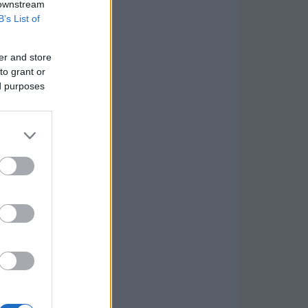
 downstream
B’s List of
er and store
to grant or
ed purposes