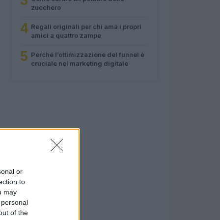
3
zucchero
4
Regali originali per chi ama i propri
amici a quattro zampe
5
Perché l’ottimizzazione del funnel è
cruciale nel marketing digitale
sonal or
ection to
ou may
 personal
out of the