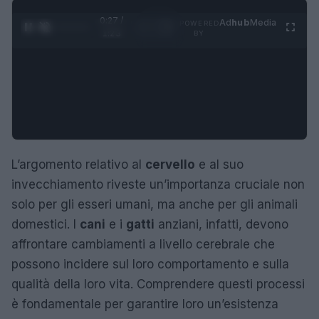
0:28 /
Ad
hub
Media
POWERED
1
/
4
1:23
BY
L’argomento relativo al
cervello
e al suo
invecchiamento riveste un’importanza cruciale non
solo per gli esseri umani, ma anche per gli animali
domestici. I
cani
e i
gatti
anziani, infatti, devono
affrontare cambiamenti a livello cerebrale che
possono incidere sul loro comportamento e sulla
qualità della loro vita. Comprendere questi processi
è fondamentale per garantire loro un’esistenza