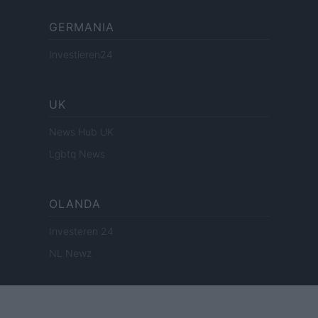
GERMANIA
Investieren24
UK
News Hub UK
Lgbtq News
OLANDA
Investeren 24
NL Newz