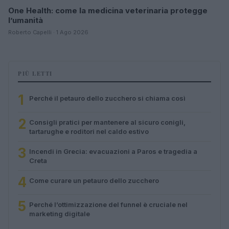
One Health: come la medicina veterinaria protegge
l’umanità
Roberto Capelli · 1 Ago 2026
PIÙ LETTI
1
Perché il petauro dello zucchero si chiama così
2
Consigli pratici per mantenere al sicuro conigli,
tartarughe e roditori nel caldo estivo
3
Incendi in Grecia: evacuazioni a Paros e tragedia a
Creta
4
Come curare un petauro dello zucchero
5
Perché l’ottimizzazione del funnel è cruciale nel
marketing digitale