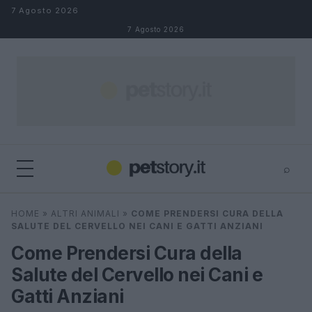
Salta al contenuto
7 Agosto 2026
7 Agosto 2026
⌕
×
⌕
HOME
»
ALTRI ANIMALI
»
COME PRENDERSI CURA DELLA
Cerca
SALUTE DEL CERVELLO NEI CANI E GATTI ANZIANI
Come Prendersi Cura della
Salute del Cervello nei Cani e
Gatti Anziani