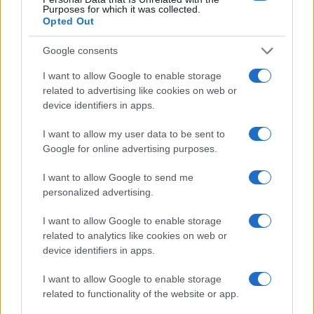
Purposes for which it was collected.
Opted Out
Google consents
I want to allow Google to enable storage
related to advertising like cookies on web or
device identifiers in apps.
Crollo a Pistunina: vigili del fuoco al lavoro per trovare
I want to allow my user data to be sent to
i superstiti
Google for online advertising purposes.
Greta Salvati · 3 Ago 2026
I want to allow Google to send me
personalized advertising.
ALTRI ANIMALI
I want to allow Google to enable storage
related to analytics like cookies on web or
device identifiers in apps.
I want to allow Google to enable storage
related to functionality of the website or app.