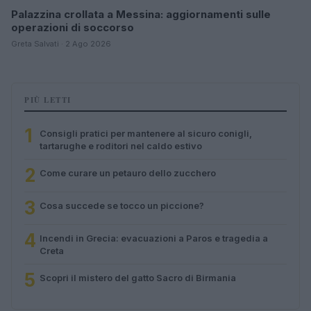
Palazzina crollata a Messina: aggiornamenti sulle
operazioni di soccorso
Greta Salvati · 2 Ago 2026
PIÙ LETTI
1
Consigli pratici per mantenere al sicuro conigli,
tartarughe e roditori nel caldo estivo
2
Come curare un petauro dello zucchero
3
Cosa succede se tocco un piccione?
4
Incendi in Grecia: evacuazioni a Paros e tragedia a
Creta
5
Scopri il mistero del gatto Sacro di Birmania