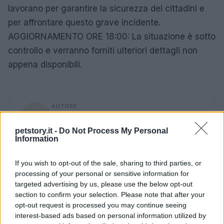
lavorano per garantire la sicurezza dei cittadini e
per affrontare questo grave incidente.
AGGIORNAMENTO ORE 18:00: La situazione è sotto
controllo e verranno forniti ulteriori dettagli non
appena disponibili.
AUTORE
Staff
petstory.it -
Do Not Process My Personal
Information
If you wish to opt-out of the sale, sharing to third parties, or
processing of your personal or sensitive information for
targeted advertising by us, please use the below opt-out
section to confirm your selection. Please note that after your
opt-out request is processed you may continue seeing
interest-based ads based on personal information utilized by