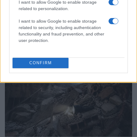
I want to allow Google to enable storage
related to personalization.
I want to allow Google to enable storage
related to security, including authentication
Crollo a Pistunina: vigili del fuoco al lavoro per trovare
functionality and fraud prevention, and other
i superstiti
user protection.
Greta Salvati · 3 Ago 2026
ALTRI ANIMALI
CONFIRM