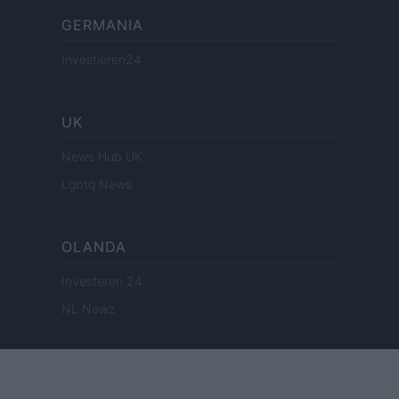
GERMANIA
Investieren24
UK
News Hub UK
Lgbtq News
OLANDA
Investeren 24
NL Newz