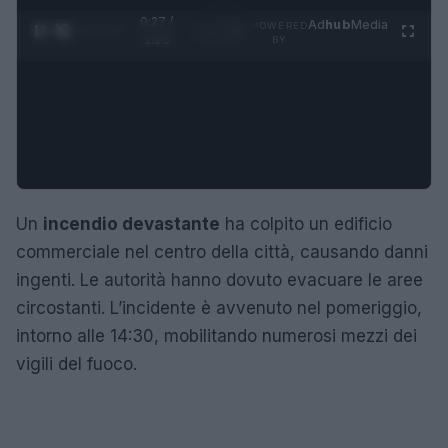
0:28 /
Ad
hub
Media
POWERED
1
/
4
1:23
BY
Un
incendio devastante
ha colpito un edificio
commerciale nel centro della città, causando danni
ingenti. Le autorità hanno dovuto evacuare le aree
circostanti. L’incidente è avvenuto nel pomeriggio,
intorno alle 14:30, mobilitando numerosi mezzi dei
vigili del fuoco.