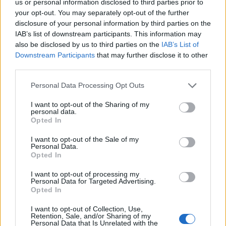
us or personal information disclosed to third parties prior to
your opt-out. You may separately opt-out of the further
disclosure of your personal information by third parties on the
IAB’s list of downstream participants. This information may
also be disclosed by us to third parties on the
IAB’s List of
Downstream Participants
that may further disclose it to other
third parties.
Please note that this website/app uses one or more Google
Personal Data Processing Opt Outs
services and may gather and store information including but
not limited to your visit or usage behaviour. You may click to
I want to opt-out of the Sharing of my
personal data.
grant or deny consent to Google and its third-party tags to
Opted In
use your data for below specified purposes in below Google
consent section.
I want to opt-out of the Sale of my
Personal Data.
Continua a leggere
Opted In
I want to opt-out of processing my
ALTRI ANIMALI
Personal Data for Targeted Advertising.
Opted In
I want to opt-out of Collection, Use,
Retention, Sale, and/or Sharing of my
Personal Data that Is Unrelated with the