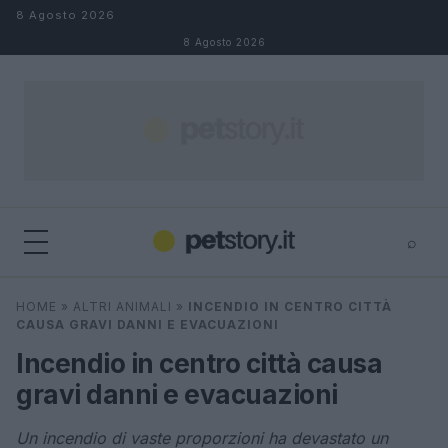
Salta al contenuto
8 Agosto 2026
8 Agosto 2026
⌕
×
⌕
HOME
»
ALTRI ANIMALI
»
INCENDIO IN CENTRO CITTÀ
Cerca
CAUSA GRAVI DANNI E EVACUAZIONI
Incendio in centro città causa
gravi danni e evacuazioni
Un incendio di vaste proporzioni ha devastato un