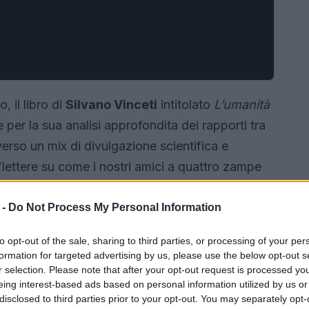
 il libro di
Silvano Vinceti
intitolato
L’umanità
e per la sua analisi approfondita dei rapporti tra
verso un mix di divulgazione scientifica e
iflettere su come i nostri amici a quattro zampe
he esseri dotati di una loro forma di umanità.
 -
Do Not Process My Personal Information
to opt-out of the sale, sharing to third parties, or processing of your per
formation for targeted advertising by us, please use the below opt-out s
r selection. Please note that after your opt-out request is processed y
eing interest-based ads based on personal information utilized by us or
disclosed to third parties prior to your opt-out. You may separately opt-