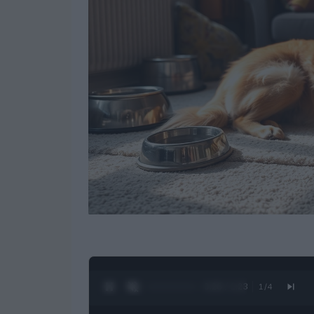
0:27 / 1:23
1
/
4