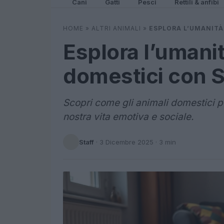
Cani
Gatti
Pesci
Rettili & anfibi
HOME
»
ALTRI ANIMALI
»
ESPLORA L’UMANITÀ
Esplora l’umanit
domestici con S
Scopri come gli animali domestici p
nostra vita emotiva e sociale.
Staff
·
3 Dicembre 2025
· 3 min