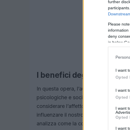
further disc
participants
Downstream 
Please note
information 
deny consent
in below Go
Persona
I want t
I benefici degli animali 
Opted 
In questa opera, l’autore esplora diver
I want t
psicologiche e sociali derivanti dalla p
Opted 
considerare l’affetto che possono offr
I want 
Advertis
influenzare il nostro stato emotivo e mi
Opted 
analizza come la compagnia di un cane 
I want t