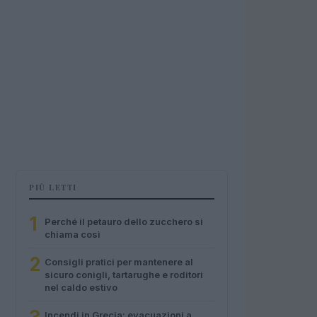
PIÙ LETTI
1
Perché il petauro dello zucchero si
chiama così
2
Consigli pratici per mantenere al
sicuro conigli, tartarughe e roditori
nel caldo estivo
Incendi in Grecia: evacuazioni a