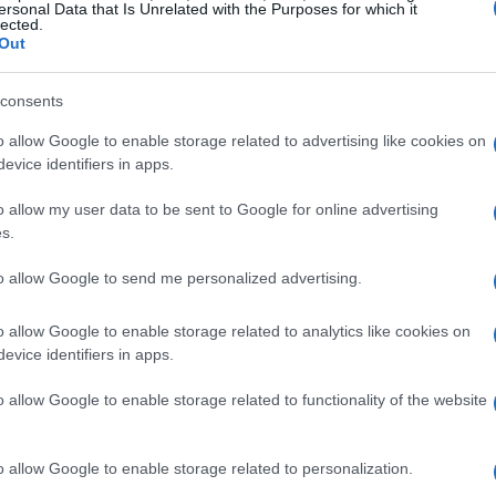
rabilità.
ersonal Data that Is Unrelated with the Purposes for which it
lected.
Out
consents
 analizzato approfonditamente, evidenziando
o allow Google to enable storage related to advertising like cookies on
sano servire da laboratorio per lo sviluppo
evice identifiers in apps.
he la relazione con gli animali domestici può
o allow my user data to be sent to Google for online advertising
e consapevoli anche con gli esseri umani. Le
s.
recciano con dati scientifici, creando un mosaico
to allow Google to send me personalized advertising.
o allow Google to enable storage related to analytics like cookies on
turale
evice identifiers in apps.
o allow Google to enable storage related to functionality of the website
alisi critica del modo in cui la società
affronta questioni etiche rilevanti, interrogandosi
tà il modo in cui ci relazioniamo con le altre
o allow Google to enable storage related to personalization.