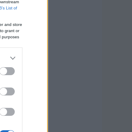
 downstream
B’s List of
er and store
to grant or
ed purposes