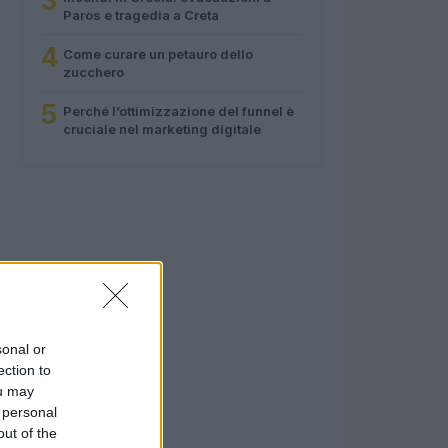
3
Paros e tragedia a Creta
4
Come curare un petauro dello
zucchero
5
Perché l’ottimizzazione del funnel è
cruciale nel marketing digitale
sonal or
ection to
ou may
 personal
out of the