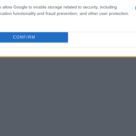
ere su come la cultura, spesso intrisa di
o allow Google to enable storage related to security, including
ficio da una maggiore attenzione e rispetto nei
cation functionality and fraud prevention, and other user protection.
 esseri dotati di dignità.
CONFIRM