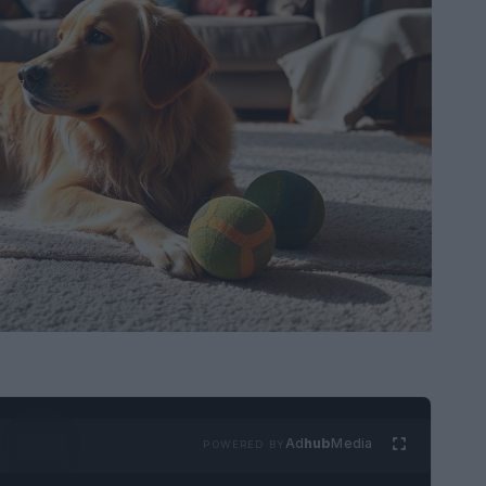
Ad
hub
Media
POWERED BY