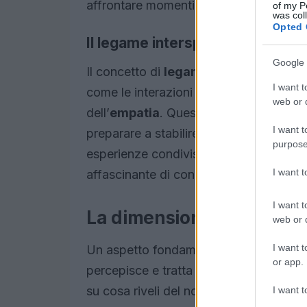
affrontare momenti di solitudine e vulne
of my P
was col
Opted 
Il legame interspecifico
Google 
Il concetto di
legame interspecifico
è
I want t
come le interazioni con gli animali pos
web or d
dell’
empatia
. Questo saggio dimostra c
I want t
preparare a stabilire rapporti più sani 
purpose
esperienze condivise dall’autore si int
I want 
affascinante di conoscenze e vissuti.
I want t
La dimensione etica e cul
web or d
I want t
Un aspetto fondamentale del libro è l’an
or app.
percepisce e tratta gli animali. Vinceti 
su cosa riveli del nostro grado di umani
I want t