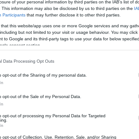
losure of your personal information by third parties on the IAB’s list of
. This information may also be disclosed by us to third parties on the
IA
Participants
that may further disclose it to other third parties.
 that this website/app uses one or more Google services and may gath
including but not limited to your visit or usage behaviour. You may click 
 to Google and its third-party tags to use your data for below specifi
ogle consent section.
l Data Processing Opt Outs
o opt-out of the Sharing of my personal data.
da compagnia
In
si aspetti che evidenziano le ricchezze
o opt-out of the Sale of my Personal Data.
resenza di animali domestici. Non si limita a
In
ire; approfondisce come la loro presenza possa
to opt-out of processing my Personal Data for Targeted
ing.
gliorare la qualità della vita. Ad esempio, Vinceti
In
o di un gatto possa trasformare la capacità di
o opt-out of Collection, Use, Retention, Sale, and/or Sharing