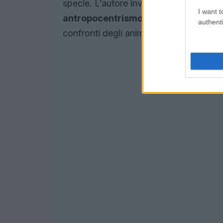
specie. L’autore invita i lettori a riflett
I want t
antropocentrismo
, possa trarre bene
authenti
confronti degli animali, considerati come