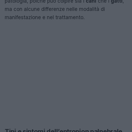
patologia, poiché può colpire sia i
cani
che i
gatti
,
ma con alcune differenze nelle modalità di
manifestazione e nel trattamento.
Tipi e sintomi dell’entropion palpebrale