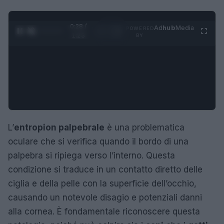
0:29 /
Ad
hub
Media
POWERED
1
/
4
1:23
BY
L’
entropion palpebrale
è una problematica
oculare che si verifica quando il bordo di una
palpebra si ripiega verso l’interno. Questa
condizione si traduce in un contatto diretto delle
ciglia e della pelle con la superficie dell’occhio,
causando un notevole disagio e potenziali danni
alla cornea. È fondamentale riconoscere questa