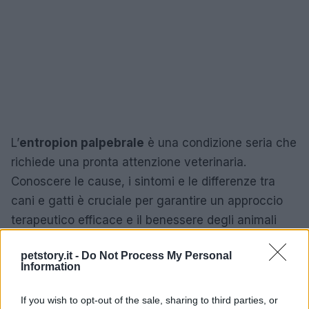
L’
entropion palpebrale
è una condizione seria che
richiede una pronta attenzione veterinaria.
Conoscere le cause, i sintomi e le differenze tra
cani e gatti è cruciale per garantire un approccio
terapeutico efficace e il benessere degli animali
domestici.
petstory.it -
Do Not Process My Personal
Information
AUTORE
If you wish to opt-out of the sale, sharing to third parties, or