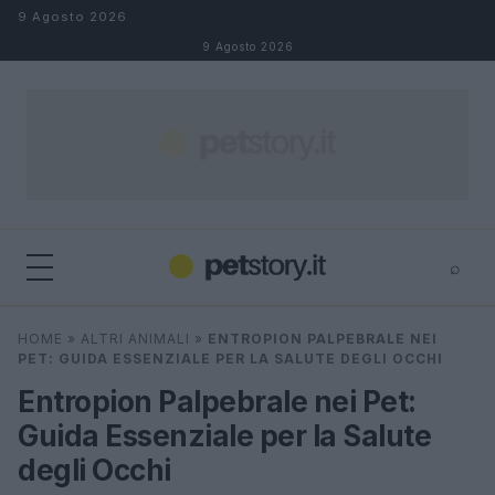
Salta al contenuto
9 Agosto 2026
9 Agosto 2026
⌕
×
⌕
HOME
»
ALTRI ANIMALI
»
ENTROPION PALPEBRALE NEI
Cerca
PET: GUIDA ESSENZIALE PER LA SALUTE DEGLI OCCHI
Entropion Palpebrale nei Pet:
Guida Essenziale per la Salute
degli Occhi