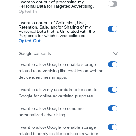
I want to opt-out of processing my
Personal Data for Targeted Advertising.
Opted In
Continua a leggere
I want to opt-out of Collection, Use,
Retention, Sale, and/or Sharing of my
Personal Data that Is Unrelated with the
Purposes for which it was collected.
ALTRI ANIMALI
Opted Out
Google consents
I want to allow Google to enable storage
related to advertising like cookies on web or
device identifiers in apps.
I want to allow my user data to be sent to
Google for online advertising purposes.
I want to allow Google to send me
personalized advertising.
Kit anti-caldo per animali non convenzionali: cosa
I want to allow Google to enable storage
avere e come usarlo
related to analytics like cookies on web or
Greta Salvati · 7 Ago 2026