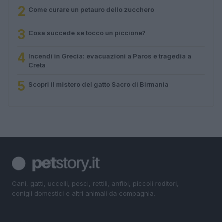
2
Come curare un petauro dello zucchero
3
Cosa succede se tocco un piccione?
4
Incendi in Grecia: evacuazioni a Paros e tragedia a
Creta
5
Scopri il mistero del gatto Sacro di Birmania
Cani, gatti, uccelli, pesci, rettili, anfibi, piccoli roditori,
conigli domestici e altri animali da compagnia.