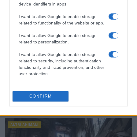
device identifiers in apps.
ALTRI ANIMALI
I want to allow Google to enable storage
related to functionality of the website or app.
I want to allow Google to enable storage
related to personalization.
I want to allow Google to enable storage
related to security, including authentication
functionality and fraud prevention, and other
user protection.
CONFIRM
Crollo a Pistunina: vigili del fuoco al lavoro per trovare
i superstiti
Greta Salvati · 3 Ago 2026
ALTRI ANIMALI