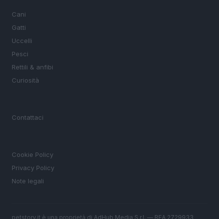
SEZIONI
Cani
Gatti
Uccelli
Pesci
Rettili & anfibi
Curiosità
MAGAZINE
Contattaci
LEGALE
Cookie Policy
Privacy Policy
Note legali
petstory.it è una proprietà di AdHub Media S.r.l. — REA 2729933