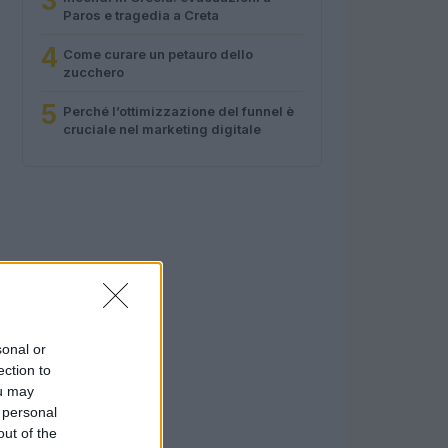
3
Paros e tragedia a Creta
4
Come curare un petauro dello
zucchero
5
Perché l’ottimizzazione del funnel è
cruciale nel marketing digitale
sonal or
ection to
ou may
 personal
out of the