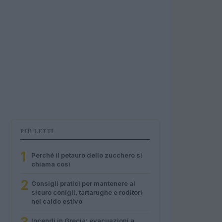
PIÙ LETTI
1
Perché il petauro dello zucchero si
chiama così
2
Consigli pratici per mantenere al
sicuro conigli, tartarughe e roditori
nel caldo estivo
Incendi in Grecia: evacuazioni a