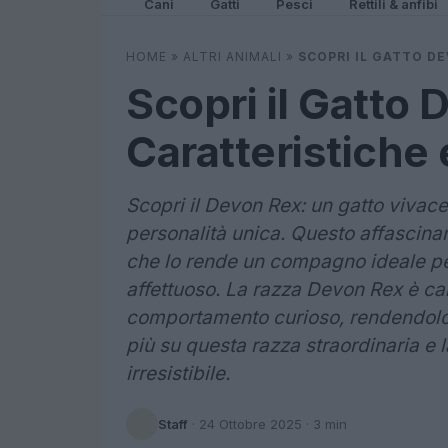
Cani
Gatti
Pesci
Rettili & anfibi
HOME
»
ALTRI ANIMALI
»
SCOPRI IL GATTO DE
Scopri il Gatto 
Caratteristiche 
Scopri il Devon Rex: un gatto vivace 
personalità unica. Questo affascinant
che lo rende un compagno ideale pe
affettuoso. La razza Devon Rex è car
comportamento curioso, rendendolo u
più su questa razza straordinaria e 
irresistibile.
Staff
·
24 Ottobre 2025
· 3 min