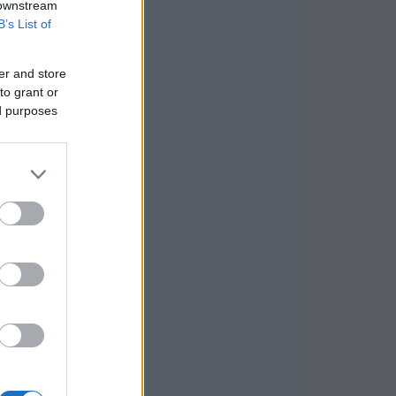
 downstream
B’s List of
er and store
to grant or
ed purposes