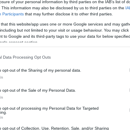
losure of your personal information by third parties on the IAB’s list of
. This information may also be disclosed by us to third parties on the
IA
Participants
that may further disclose it to other third parties.
 that this website/app uses one or more Google services and may gath
including but not limited to your visit or usage behaviour. You may click 
 to Google and its third-party tags to use your data for below specifi
ogle consent section.
l Data Processing Opt Outs
o opt-out of the Sharing of my personal data.
In
o opt-out of the Sale of my Personal Data.
In
to opt-out of processing my Personal Data for Targeted
ing.
In
o opt-out of Collection, Use, Retention, Sale, and/or Sharing
ando un gatto riccio, spesso visto nei pressi di