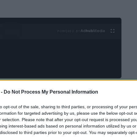
Ad
hub
Media
POWERED BY
ha catturato l’immaginazione di molti amanti dei
 -
Do Not Process My Personal Information
 e al suo aspetto unico. Le sue origini risalgono
to opt-out of the sale, sharing to third parties, or processing of your per
 Regno Unito, Buckfastleigh, situata in
formation for targeted advertising by us, please use the below opt-out s
 un gatto nero riccio e una gatta tricolore, si è
r selection. Please note that after your opt-out request is processed y
la creazione di questa straordinaria razza.
eing interest-based ads based on personal information utilized by us or
disclosed to third parties prior to your opt-out. You may separately opt-