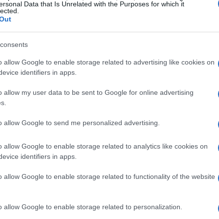
ersonal Data that Is Unrelated with the Purposes for which it
lected.
accoppiò con una gatta accudita dalla signorina
Out
diversi cuccioli, ma solo uno di loro
 del padre. Questo cucciolo, che la signorina Cox
consents
la razza.
o allow Google to enable storage related to advertising like cookies on
evice identifiers in apps.
o allow my user data to be sent to Google for online advertising
s.
ziale di Kirlee per l’allevamento, iniziò a
re razze. Per ampliare la varietà di colori, unì il
to allow Google to send me personalized advertising.
ducendo così il gene del pelo lungo nella razza.
o allow Google to enable storage related to analytics like cookies on
biettivo l’eliminazione delle zone glabre,
evice identifiers in apps.
ratteristiche peculiari, come basette folte e
o allow Google to enable storage related to functionality of the website
far riprodurre i discendenti di Kirlee,
o allow Google to enable storage related to personalization.
ia riccia. A distanza di dieci anni dalla