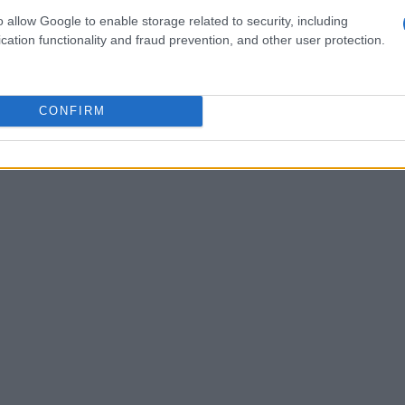
o allow Google to enable storage related to security, including
à affermare che tutti i membri della razza
cation functionality and fraud prevention, and other user protection.
CONFIRM