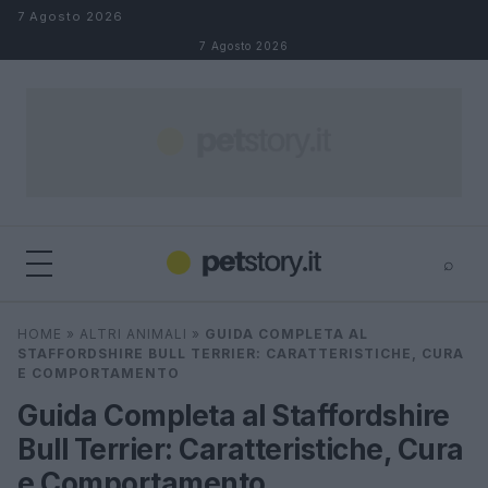
Salta al contenuto
7 Agosto 2026
7 Agosto 2026
⌕
×
⌕
HOME
»
ALTRI ANIMALI
»
GUIDA COMPLETA AL
Cerca
STAFFORDSHIRE BULL TERRIER: CARATTERISTICHE, CURA
E COMPORTAMENTO
Guida Completa al Staffordshire
Bull Terrier: Caratteristiche, Cura
e Comportamento