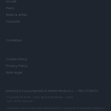
Uccelli
Pesci
Rettili & anfibi
Curiosità
MAGAZINE
Contattaci
LEGALE
Cookie Policy
Privacy Policy
Note legali
petstory.it è una proprietà di AdHub Media S.r.l. — REA 2729933
Copyright © 2026 · Edito da AdHub Media — Italia
Tutti i diritti riservati
I contenuti sono curati dalla redazione con il supporto di strumenti digitali e