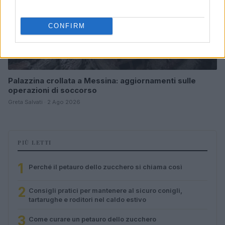
CONFIRM
Palazzina crollata a Messina: aggiornamenti sulle
operazioni di soccorso
Greta Salvati · 2 Ago 2026
PIÙ LETTI
1
Perché il petauro dello zucchero si chiama così
2
Consigli pratici per mantenere al sicuro conigli,
tartarughe e roditori nel caldo estivo
3
Come curare un petauro dello zucchero