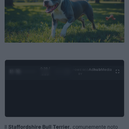
0:28 /
Ad
hub
Media
POWERED
1
/
4
1:23
BY
Il
Staffordshire Bull Terrier
, comunemente noto