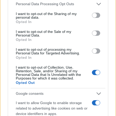
Please note that this website/app uses one or more Google
Personal Data Processing Opt Outs
services and may gather and store information including but
ALTRI ANIMALI
not limited to your visit or usage behaviour. You may click to
I want to opt-out of the Sharing of my
personal data.
grant or deny consent to Google and its third-party tags to
Opted In
use your data for below specified purposes in below Google
consent section.
I want to opt-out of the Sale of my
Personal Data.
Opted In
I want to opt-out of processing my
Personal Data for Targeted Advertising.
Opted In
I want to opt-out of Collection, Use,
Retention, Sale, and/or Sharing of my
Personal Data that Is Unrelated with the
Purposes for which it was collected.
Opted Out
Kit anti-caldo per animali non convenzionali: cosa
avere e come usarlo
Google consents
Greta Salvati · 7 Ago 2026
I want to allow Google to enable storage
ALTRI ANIMALI
related to advertising like cookies on web or
device identifiers in apps.