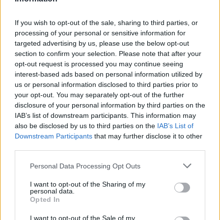
prosperare, migliorando così la nostra esperienza di
vita.
If you wish to opt-out of the sale, sharing to third parties, or
processing of your personal or sensitive information for
targeted advertising by us, please use the below opt-out
section to confirm your selection. Please note that after your
AUTORE
opt-out request is processed you may continue seeing
Staff
interest-based ads based on personal information utilized by
us or personal information disclosed to third parties prior to
your opt-out. You may separately opt-out of the further
disclosure of your personal information by third parties on the
IAB’s list of downstream participants. This information may
also be disclosed by us to third parties on the
IAB’s List of
Downstream Participants
that may further disclose it to other
third parties.
Please note that this website/app uses one or more Google
Personal Data Processing Opt Outs
services and may gather and store information including but
not limited to your visit or usage behaviour. You may click to
I want to opt-out of the Sharing of my
personal data.
grant or deny consent to Google and its third-party tags to
Opted In
use your data for below specified purposes in below Google
consent section.
I want to opt-out of the Sale of my