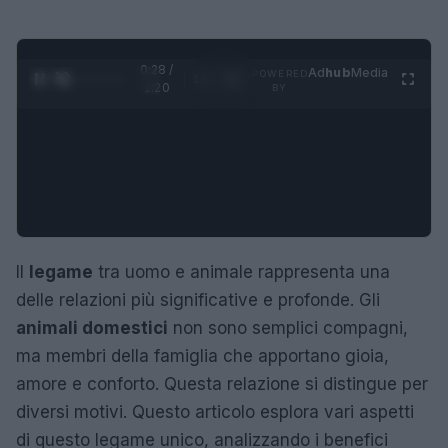
0:29 /
Ad
hub
Media
POWERED
1
/
4
1:20
BY
Il
legame
tra uomo e animale rappresenta una
delle relazioni più significative e profonde. Gli
animali domestici
non sono semplici compagni,
ma membri della famiglia che apportano gioia,
amore e conforto. Questa relazione si distingue per
diversi motivi. Questo articolo esplora vari aspetti
di questo legame unico, analizzando i benefici