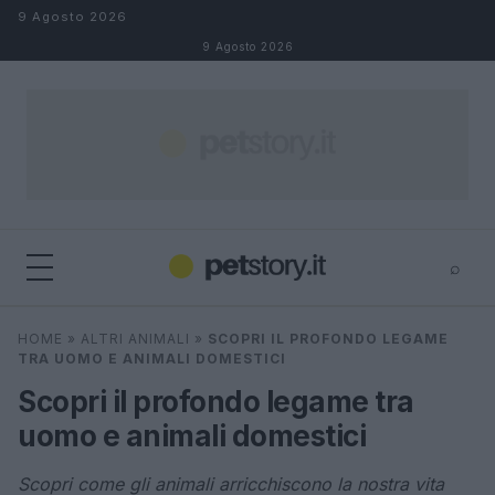
Salta al contenuto
9 Agosto 2026
9 Agosto 2026
⌕
×
⌕
HOME
»
ALTRI ANIMALI
»
SCOPRI IL PROFONDO LEGAME
Cerca
TRA UOMO E ANIMALI DOMESTICI
Scopri il profondo legame tra
uomo e animali domestici
Scopri come gli animali arricchiscono la nostra vita