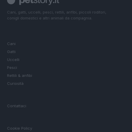
Cani, gatti, uccelli, pesci, rettili, anfibi, piccoli roditori,
conigli domestici e altri animali da compagnia.
SEZIONI
Cani
Gatti
Uccelli
Pesci
Rettili & anfibi
Curiosità
MAGAZINE
Contattaci
LEGALE
Cookie Policy