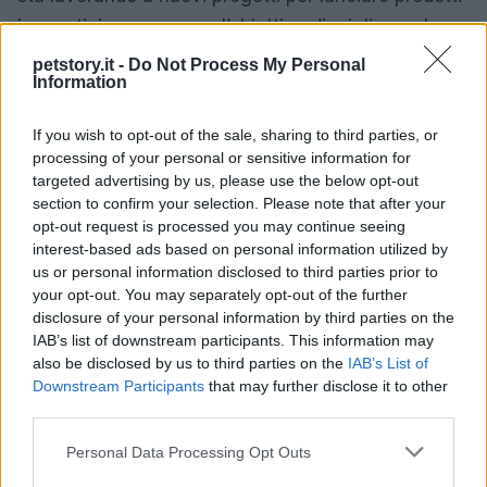
innovativi, sempre con l’obiettivo di migliorare la
vita dei nostri animali domestici. Con un chiaro
petstory.it -
Do Not Process My Personal
Information
impegno verso un
benessere olistico
, Bau punta
a diventare un leader nel settore del pet care
If you wish to opt-out of the sale, sharing to third parties, or
premium, offrendo prodotti che fanno davvero la
processing of your personal or sensitive information for
differenza nella vita quotidiana di cani e gatti.
targeted advertising by us, please use the below opt-out
section to confirm your selection. Please note that after your
opt-out request is processed you may continue seeing
interest-based ads based on personal information utilized by
AUTORE
us or personal information disclosed to third parties prior to
Staff
your opt-out. You may separately opt-out of the further
disclosure of your personal information by third parties on the
IAB’s list of downstream participants. This information may
also be disclosed by us to third parties on the
IAB’s List of
Downstream Participants
that may further disclose it to other
third parties.
Please note that this website/app uses one or more Google
Personal Data Processing Opt Outs
services and may gather and store information including but