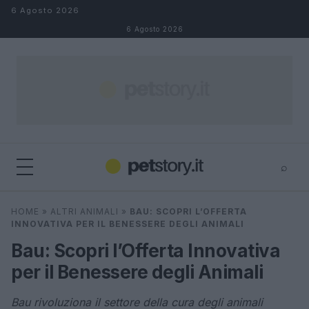
Salta al contenuto
6 Agosto 2026
6 Agosto 2026
⌕
×
⌕
HOME
»
ALTRI ANIMALI
»
BAU: SCOPRI L’OFFERTA
Cerca
INNOVATIVA PER IL BENESSERE DEGLI ANIMALI
Bau: Scopri l’Offerta Innovativa
per il Benessere degli Animali
Bau rivoluziona il settore della cura degli animali