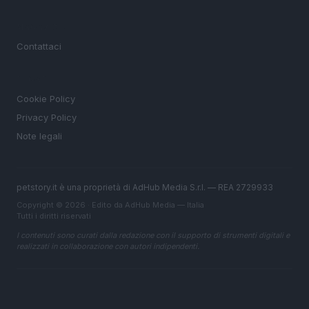
MAGAZINE
Contattaci
LEGALE
Cookie Policy
Privacy Policy
Note legali
petstory.it è una proprietà di AdHub Media S.r.l. — REA 2729933
Copyright © 2026 · Edito da AdHub Media — Italia
Tutti i diritti riservati
I contenuti sono curati dalla redazione con il supporto di strumenti digitali e
realizzati in collaborazione con autori indipendenti.