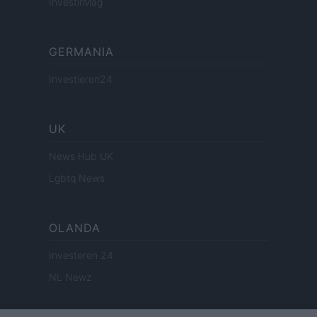
InvestirMag
GERMANIA
Investieren24
UK
News Hub UK
Lgbtq News
OLANDA
Investeren 24
NL Newz