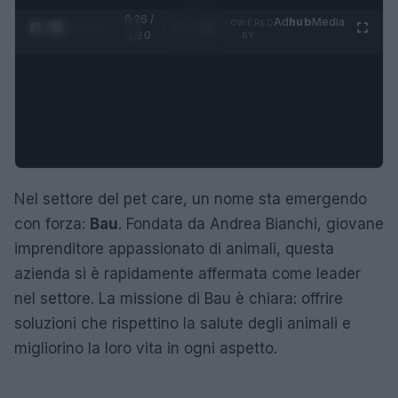
0:27 /
Ad
hub
Media
POWERED
1
/
4
1:20
BY
Nel settore del pet care, un nome sta emergendo
con forza:
Bau
. Fondata da Andrea Bianchi, giovane
imprenditore appassionato di animali, questa
azienda si è rapidamente affermata come leader
nel settore. La missione di Bau è chiara: offrire
soluzioni che rispettino la salute degli animali e
migliorino la loro vita in ogni aspetto.