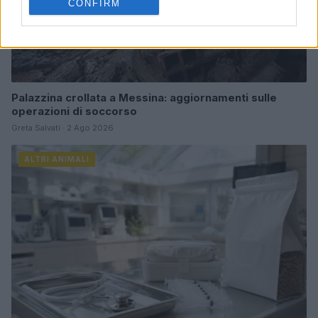
CONFIRM
Palazzina crollata a Messina: aggiornamenti sulle
operazioni di soccorso
Greta Salvati · 2 Ago 2026
ALTRI ANIMALI