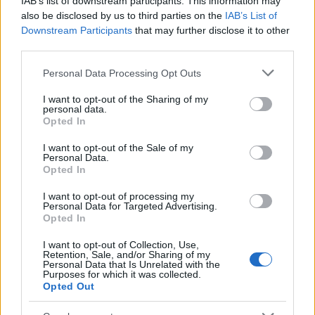
IAB’s list of downstream participants. This information may
also be disclosed by us to third parties on the
IAB’s List of
Downstream Participants
that may further disclose it to other
third parties.
AUTORE
Staff
Please note that this website/app uses one or more Google
Personal Data Processing Opt Outs
services and may gather and store information including but
not limited to your visit or usage behaviour. You may click to
I want to opt-out of the Sharing of my
personal data.
grant or deny consent to Google and its third-party tags to
Opted In
use your data for below specified purposes in below Google
consent section.
I want to opt-out of the Sale of my
Personal Data.
Opted In
I want to opt-out of processing my
Personal Data for Targeted Advertising.
Opted In
I want to opt-out of Collection, Use,
Retention, Sale, and/or Sharing of my
Personal Data that Is Unrelated with the
Purposes for which it was collected.
Opted Out