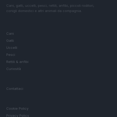
Cani, gatti, uccelli, pesci, rettili, anfibi, piccoli roditori,
conigli domestici e altri animali da compagnia.
SEZIONI
Cani
Gatti
Uccelli
Pesci
Rettili & anfibi
Curiosità
MAGAZINE
Contattaci
LEGALE
Cookie Policy
Privacy Policy