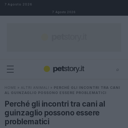
Salta al contenuto
7 Agosto 2026
7 Agosto 2026
⌕
×
⌕
HOME
»
ALTRI ANIMALI
»
PERCHÉ GLI INCONTRI TRA CANI
Cerca
AL GUINZAGLIO POSSONO ESSERE PROBLEMATICI
Perché gli incontri tra cani al
guinzaglio possono essere
problematici