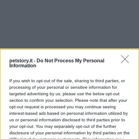
Inoltre, considerare l’opzione di un educatore
petstory.it -
Do Not Process My Personal
Information
cinofilo per organizzare incontri mirati e sicuri può
fare la differenza. Questo professionista saprà
If you wish to opt-out of the sale, sharing to third parties, or
come introdurre i cani in modo che si sentano a
processing of your personal or sensitive information for
targeted advertising by us, please use the below opt-out
proprio agio e possano instaurare relazioni positive.
section to confirm your selection. Please note that after your
La chiave è sempre mantenere un approccio
opt-out request is processed you may continue seeing
consapevole e rispettoso nei confronti delle
interest-based ads based on personal information utilized by
us or personal information disclosed to third parties prior to
esigenze dei nostri animali. Non è bello sapere che
your opt-out. You may separately opt-out of the further
possiamo fare la differenza nel loro benessere
disclosure of your personal information by third parties on the
sociale?