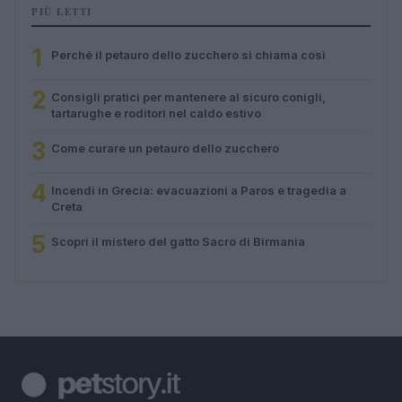
PIÙ LETTI
1
Perché il petauro dello zucchero si chiama così
2
Consigli pratici per mantenere al sicuro conigli,
tartarughe e roditori nel caldo estivo
3
Come curare un petauro dello zucchero
4
Incendi in Grecia: evacuazioni a Paros e tragedia a
Creta
5
Scopri il mistero del gatto Sacro di Birmania