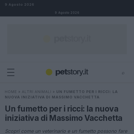
Salta al contenuto
9 Agosto 2026
9 Agosto 2026
⌕
×
⌕
HOME
»
ALTRI ANIMALI
»
UN FUMETTO PER I RICCI: LA
Cerca
NUOVA INIZIATIVA DI MASSIMO VACCHETTA
Un fumetto per i ricci: la nuova
iniziativa di Massimo Vacchetta
Scopri come un veterinario e un fumetto possono fare