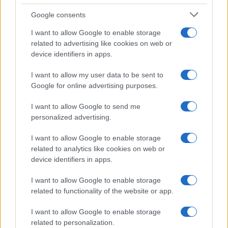
Google consents
Kit anti-caldo per animali non convenzionali: cosa
avere e come usarlo
I want to allow Google to enable storage
related to advertising like cookies on web or
Greta Salvati · 7 Ago 2026
device identifiers in apps.
ALTRI ANIMALI
I want to allow my user data to be sent to
Google for online advertising purposes.
I want to allow Google to send me
personalized advertising.
I want to allow Google to enable storage
related to analytics like cookies on web or
device identifiers in apps.
I want to allow Google to enable storage
related to functionality of the website or app.
Crollo a Pistunina: vigili del fuoco al lavoro per trovare
I want to allow Google to enable storage
i superstiti
related to personalization.