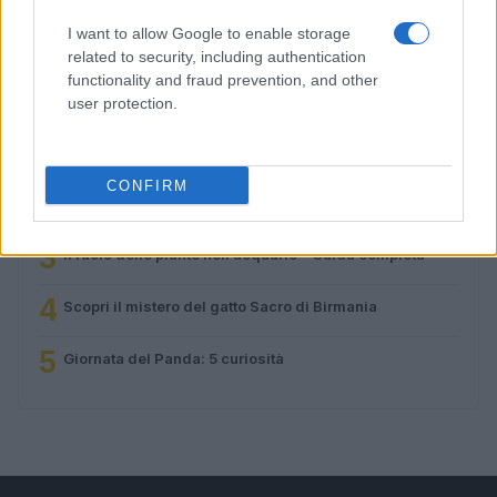
Greta Salvati · 3 Ago 2026
I want to allow Google to enable storage
related to security, including authentication
functionality and fraud prevention, and other
PIÙ LETTI
user protection.
1
Come curare un petauro dello zucchero
CONFIRM
2
Cosa succede se tocco un piccione?
3
Il ruolo delle piante nell’acquario – Guida completa
4
Scopri il mistero del gatto Sacro di Birmania
5
Giornata del Panda: 5 curiosità