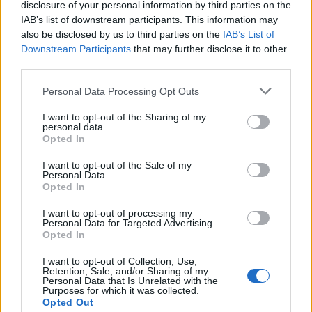
disclosure of your personal information by third parties on the
IAB’s list of downstream participants. This information may
also be disclosed by us to third parties on the
IAB’s List of
Downstream Participants
that may further disclose it to other
third parties.
Please note that this website/app uses one or more Google
Guida alla scelta delle fioriere da esterno: materiali,
Personal Data Processing Opt Outs
forme e consigli
services and may gather and store information including but
not limited to your visit or usage behaviour. You may click to
I want to opt-out of the Sharing of my
Greta Salvati · 9 Ago 2026
personal data.
grant or deny consent to Google and its third-party tags to
Opted In
use your data for below specified purposes in below Google
ALTRI ANIMALI
consent section.
I want to opt-out of the Sale of my
Personal Data.
Opted In
I want to opt-out of processing my
Personal Data for Targeted Advertising.
Opted In
I want to opt-out of Collection, Use,
Retention, Sale, and/or Sharing of my
Personal Data that Is Unrelated with the
Purposes for which it was collected.
Opted Out