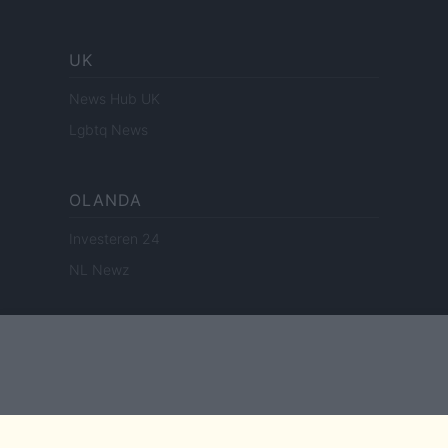
UK
News Hub UK
Lgbtq News
OLANDA
Investeren 24
NL Newz