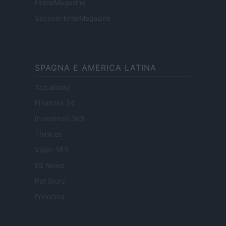
HomeMagazine
SecondHomeMagazine
SPAGNA E AMERICA LATINA
Actualidad
Finanzas 24
Investindo 365
Think.es
Viajar 365
ES Newz
Pet Story
Encocina